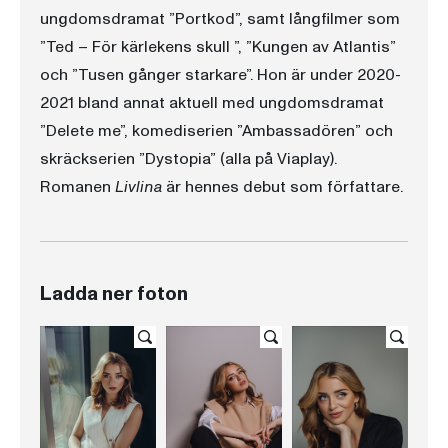
ungdomsdramat ”Portkod”, samt långfilmer som
”Ted – För kärlekens skull ”, ”Kungen av Atlantis”
och ”Tusen gånger starkare”. Hon är under 2020-
2021 bland annat aktuell med ungdomsdramat
”Delete me”, komediserien ”Ambassadören” och
skräckserien ”Dystopia” (alla på Viaplay).
Romanen
Livlina
är hennes debut som författare.
Ladda ner foton