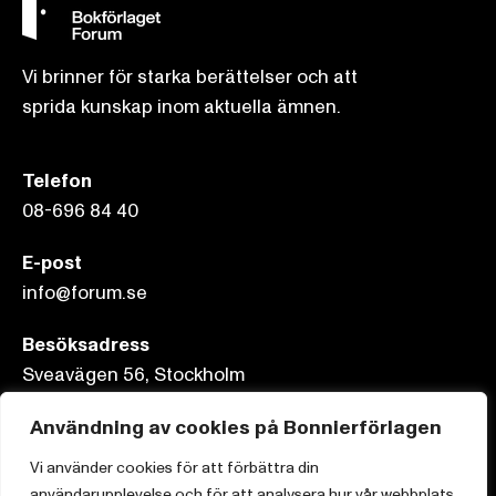
Vi brinner för starka berättelser och att
sprida kunskap inom aktuella ämnen.
Telefon
08-696 84 40
E-post
info@forum.se
Besöksadress
Sveavägen 56, Stockholm
Användning av cookies på Bonnierförlagen
Postadress
Box 3159, 103 63 Stockholm
Vi använder cookies för att förbättra din
användarupplevelse och för att analysera hur vår webbplats