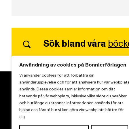
Sök bland våra
böck
Användning av cookies på Bonnierförlagen
Vi använder cookies för att förbättra din
användarupplevelse och för att analysera hur vår webbplat
används. Dessa cookies samlar information om ditt
beteende på vår webbplats, inklusive vilka sidor du besöker
och hur länge du stannar. Informationen används för att
Vi brinner för starka berättelser och att sprida
hjälpa oss förstå hur vi kan göra vår webbplats bättre för
kunskap inom aktuella ämnen.
dig.