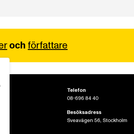
er
och
författare
s
Telefon
08-696 84 40
Besöksadress
Sveavägen 56, Stockholm