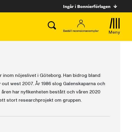
Ingår i Bonnierförlagen
Beställ recensionsexemplar
Meny
ller inom nöjeslivet i Göteborg. Han bidrog bland
ay out west 2007. År 1986 slog Galenskaparna och
m åren har nyfikenheten bestått och våren 2020
t stort researchprojekt om gruppen.