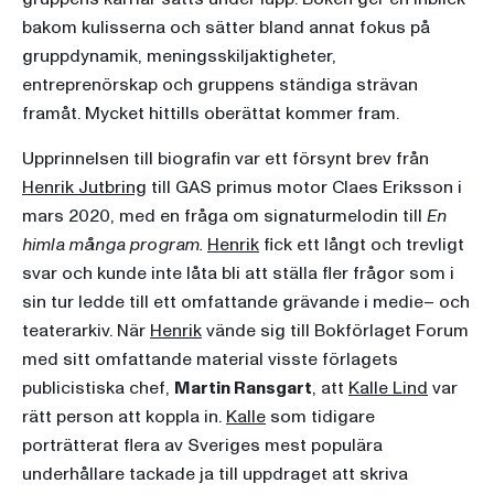
bakom kulisserna och sätter bland annat fokus på
gruppdynamik, meningsskiljaktigheter,
entreprenörskap och gruppens ständiga strävan
framåt. Mycket hittills oberättat kommer fram.
Upprinnelsen till biografin var ett försynt brev från
Henrik Jutbring
till GAS primus motor Claes Eriksson i
mars 2020, med en fråga om signaturmelodin till
En
himla många program.
Henrik
fick ett långt och trevligt
svar och kunde inte låta bli att ställa fler frågor som i
sin tur ledde till ett omfattande grävande i medie– och
teaterarkiv. När
Henrik
vände sig till Bokförlaget Forum
med sitt omfattande material visste förlagets
publicistiska chef,
Martin Ransgart
, att
Kalle Lind
var
rätt person att koppla in.
Kalle
som tidigare
porträtterat flera av Sveriges mest populära
underhållare tackade ja till uppdraget att skriva