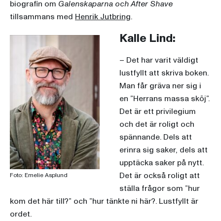
biografin om
Galenskaparna och After Shave
tillsammans med
Henrik Jutbring
.
Kalle Lind:
– Det har varit väldigt
lustfyllt att skriva boken.
Man får gräva ner sig i
en ”Herrans massa skōj”.
Det är ett privilegium
och det är roligt och
spännande. Dels att
erinra sig saker, dels att
upptäcka saker på nytt.
Det är också roligt att
Foto: Emelie Asplund
ställa frågor som ”hur
kom det här till?” och ”hur tänkte ni här?. Lustfyllt är
ordet.