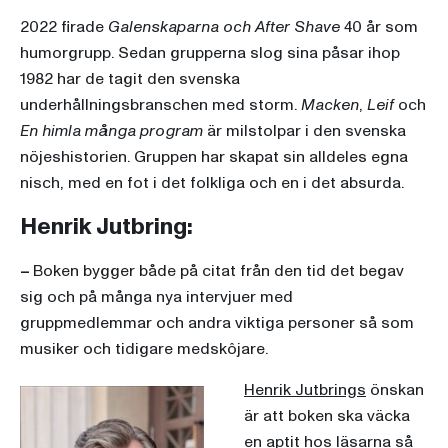
2022 firade
Galenskaparna och After Shave
40 år som
humorgrupp. Sedan grupperna slog sina påsar ihop
1982 har de tagit den svenska
underhållningsbranschen med storm.
Macken
,
Leif
och
En himla många program
är milstolpar i den svenska
nöjeshistorien. Gruppen har skapat sin alldeles egna
nisch, med en fot i det folkliga och en i det absurda.
Henrik Jutbring:
–
Boken bygger både på citat från den tid det begav
sig och på många nya intervjuer med
gruppmedlemmar och andra viktiga personer så som
musiker och tidigare medskôjare.
Henrik Jutbrings
önskan
är att boken ska väcka
en aptit hos läsarna så