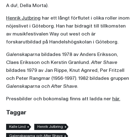
A du!, Della Morta).
Henrik Jutbring
har ett långt förflutet i olika roller inom
nöjeslivet i Göteborg. Han har bidragit till tillkomsten
av musikfestivalen Way out west och är
forskarutbildad på Handelshögskolan i Göteborg.
Galenskaparna
bildades 1978 av Anders Eriksson,
Claes Eriksson och Kerstin Granlund.
After Shave
bildades 1979 av Jan Rippe, Knut Agnred, Per Fritzell
och Peter Rangmar (1956-1997). 1982 bildades gruppen
Galenskaparna och After Shave
.
Pressbilder och bokomslag finns att ladda ner
här.
Taggar
Kalle Lind
Henrik Jutbring
Galenskaparna och After Shave