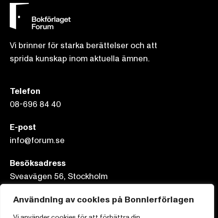
Vi brinner för starka berättelser och att
sprida kunskap inom aktuella ämnen.
Telefon
08-696 84 40
E-post
info@forum.se
Besöksadress
Sveavägen 56, Stockholm
Användning av cookies på Bonnierförlagen
Postadress
Box 3159, 103 63 Stockholm
Vi använder cookies för att förbättra din