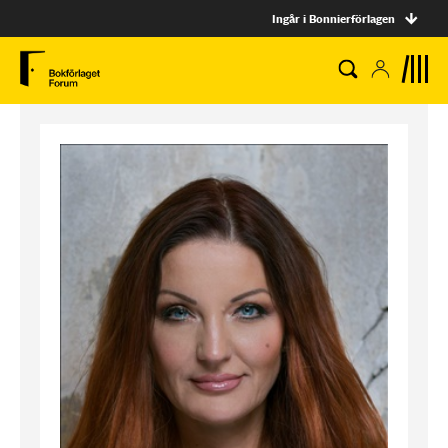
Ingår i Bonnierförlagen