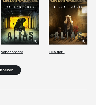
Vapenbröder
Lilla fjäril
0 böcker