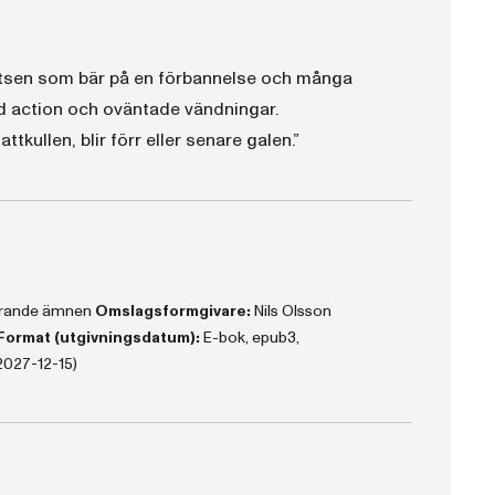
latsen som bär på en förbannelse och många
d action och oväntade vändningar.
tkullen, blir förr eller senare galen.”
terande ämnen
Omslagsformgivare:
Nils Olsson
Format (utgivningsdatum):
E-bok, epub3,
2027-12-15)