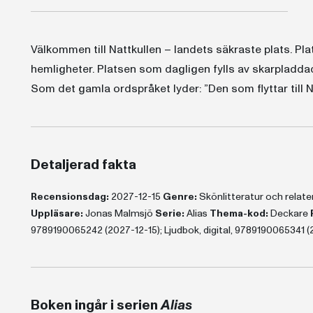
Välkommen till Nattkullen – landets säkraste plats. P
hemligheter. Platsen som dagligen fylls av skarpladda
Som det gamla ordspråket lyder: ”Den som flyttar till Nat
Detaljerad fakta
Recensionsdag:
2027-12-15
Genre:
Skönlitteratur och rela
Uppläsare:
Jonas Malmsjö
Serie:
Alias
Thema-kod:
Deckare
9789190065242 (2027-12-15); Ljudbok, digital, 9789190065341 (
Boken ingår i serien
Alias