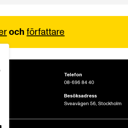
er
och
författare
s
Telefon
08-696 84 40
Besöksadress
Sveavägen 56, Stockholm