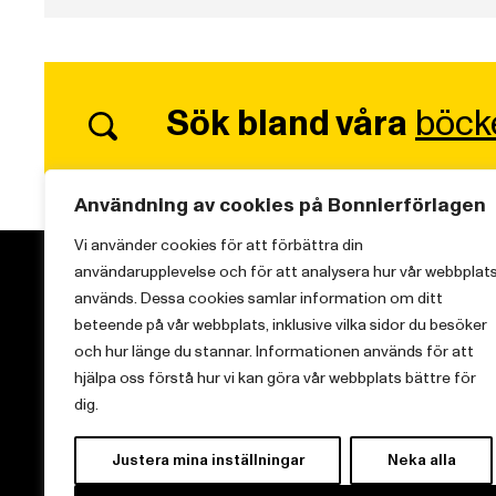
Sök bland våra
böck
Användning av cookies på Bonnierförlagen
Vi använder cookies för att förbättra din
användarupplevelse och för att analysera hur vår webbplat
används. Dessa cookies samlar information om ditt
beteende på vår webbplats, inklusive vilka sidor du besöker
och hur länge du stannar. Informationen används för att
Vi brinner för starka berättelser och att sprida
hjälpa oss förstå hur vi kan göra vår webbplats bättre för
kunskap inom aktuella ämnen.
dig.
Justera mina inställningar
Neka alla