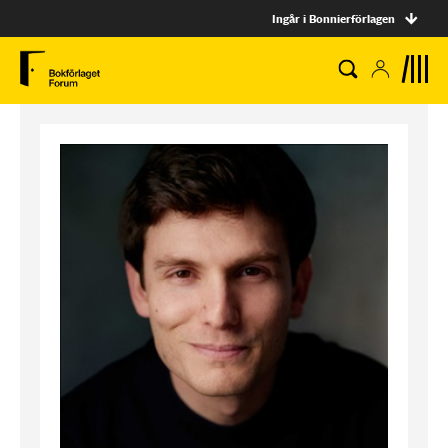
Ingår i Bonnierförlagen