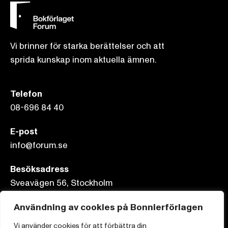
Vi brinner för starka berättelser och att
sprida kunskap inom aktuella ämnen.
Telefon
08-696 84 40
E-post
info@forum.se
Besöksadress
Sveavägen 56, Stockholm
Användning av cookies på Bonnierförlagen
Postadress
Box 3159, 103 63 Stockholm
Vi använder cookies för att förbättra din