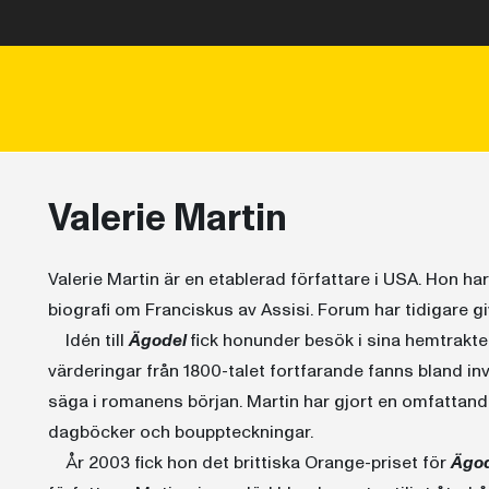
Valerie Martin
Valerie Martin är en etablerad författare i USA. Hon ha
biografi om Franciskus av Assisi. Forum har tidigare gi
Idén till
Ägodel
fick hon
under besök i sina hemtrakte
värderingar från 1800-talet fortfarande fanns bland inv
säga i romanens början. Martin har gjort en omfattande
dagböcker och bouppteckningar.
År 2003 fick hon det brittiska Orange-priset för
Ägod