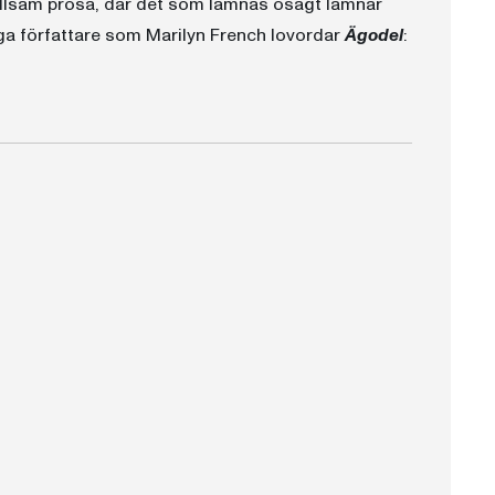
erhållsam prosa, där det som lämnas osagt lämnar
ga författare som Marilyn French lovordar
Ägodel
: