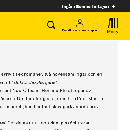
Ingår i Bonnierförlagen
Beställ recensionsexemplar
Meny
r skrivit sex romaner, två novellsamlingar och en
vit ut
I doktor Jekylls tjänst
.
r runt New Orleans. Hon märkte att spår av
ånarna. Det tar aldrig slut, som hon låter Manon
 research; hon har läst slavägarkvinnors brev,
el
. Det delas ut till en kvinnlig skönlitterär