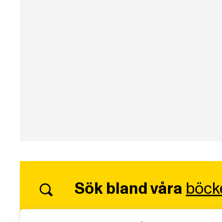
Sök bland våra
böck