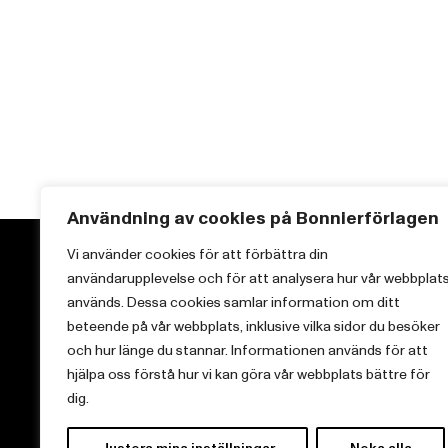
Användning av cookies på Bonnierförlagen
Vi använder cookies för att förbättra din
användarupplevelse och för att analysera hur vår webbplat
används. Dessa cookies samlar information om ditt
beteende på vår webbplats, inklusive vilka sidor du besöker
Vi brinner för starka berättelser och att sprida
och hur länge du stannar. Informationen används för att
kunskap inom aktuella ämnen.
hjälpa oss förstå hur vi kan göra vår webbplats bättre för
dig.