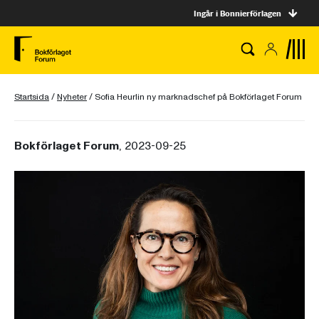
Ingår i Bonnierförlagen
Startsida
/
Nyheter
/
Sofia Heurlin ny marknadschef på Bokförlaget Forum
Bokförlaget Forum
, 2023-09-25