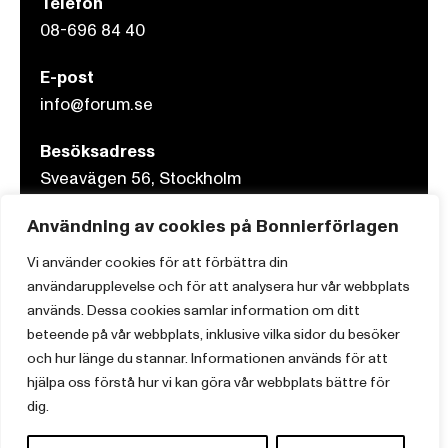
Telefon
08-696 84 40
E-post
info@forum.se
Besöksadress
Sveavägen 56, Stockholm
Användning av cookies på Bonnierförlagen
Postadress
Box 3159, 103 63 Stockholm
Vi använder cookies för att förbättra din
användarupplevelse och för att analysera hur vår webbplats
används. Dessa cookies samlar information om ditt
beteende på vår webbplats, inklusive vilka sidor du besöker
och hur länge du stannar. Informationen används för att
Om Bonnierförlagen
hjälpa oss förstå hur vi kan göra vår webbplats bättre för
Cookies
dig.
Integritetspolicy