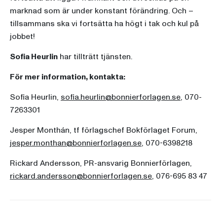
marknad som är under konstant förändring. Och –
tillsammans ska vi fortsätta ha högt i tak och kul på
jobbet!
Sofia Heurlin
har tillträtt tjänsten.
För mer information, kontakta:
Sofia Heurlin,
sofia.heurlin@bonnierforlagen.se
, 070-
7263301
Jesper Monthán, tf förlagschef Bokförlaget Forum,
jesper.monthan@bonnierforlagen.se
, 070-6398218
Rickard Andersson, PR-ansvarig Bonnierförlagen,
rickard.andersson@bonnierforlagen.se
, 076-695 83 47