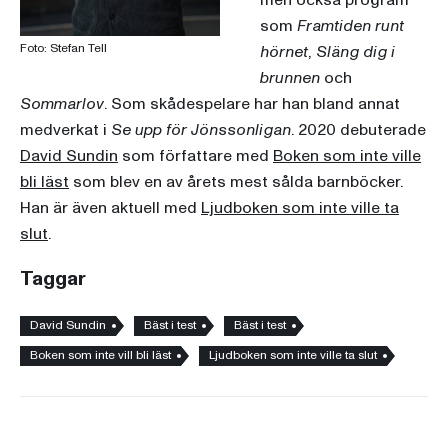
men också program
som
Framtiden runt
Foto: Stefan Tell
hörnet
,
Släng dig i
brunnen
och
Sommarlov
. Som skådespelare har han bland annat
medverkat i
Se upp för Jönssonligan
. 2020 debuterade
David Sundin
som författare med
Boken som inte ville
bli läst
som blev en av årets mest sålda barnböcker.
Han är även aktuell med
Ljudboken som inte ville ta
slut
.
Taggar
David Sundin
Bäst i test
Bäst i test
Boken som inte vill bli läst
Ljudboken som inte ville ta slut