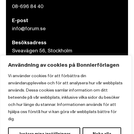
08-696 84 40
E-post
info@forum.se
Besöksadress
Sveavägen 56, Stockholm
Användning av cookies på Bonnierförlagen
Postadress
Box 3159, 103 63 Stockholm
Vi använder cookies för att förbättra din
användarupplevelse och för att analysera hur vår webbplats
används. Dessa cookies samlar information om ditt
beteende på vår webbplats, inklusive vilka sidor du besöker
och hur länge du stannar. Informationen används för att
Om Bonnierförlagen
hjälpa oss förstå hur vi kan göra vår webbplats bättre för
Cookies
dig.
Integritetspolicy
Justera mina inställningar
Neka alla