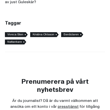
av just Guleskär?
Taggar
Viveca Sten
Kristina Ohlsson
Benådaren
Nattankare
Prenumerera på vårt
nyhetsbrev
Är du journalist? Då är du varmt välkommen att
ansöka om ett konto i vår
presstjänst
för tillgång