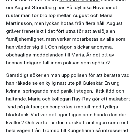
om August Strindberg här. På idylliska Hovenäset
rustar man för bröllop mellan August och Maria
Martinsson, men lyckan hotas från flera håll. August
gräver frenetiskt i det förflutna för att avslöja en
familjehemlighet, men verkar motarbetas av alla som
han vänder sig till. Och någon skickar anonyma,
obehagliga meddelanden till Maria. Är det ett av
hennes tidigare fall inom polisen som spökar?
Samtidigt söker en man upp polisen för att berätta vad
han råkade se en kylig natt ute på Guleskär. En ung
kvinna, springande med panik i stegen, lättklädd och
haltande. Maria och kollegan Ray-Ray gör ett makabert
fynd på platsen; en benprotes i metall med tydliga
blodstänk. Vad var det egentligen som hände den där
kvällen? Och varför är den norska främlingen som rest
hela vägen från Tromsö till Kungshamn så intresserad