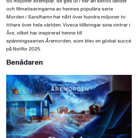
tio miljoner exemplar, de ges ut i fler än sextio länder
och filmatiseringarna av hennes populära serie
Morden i Sandhamn
har nått över hundra miljoner tv-
tittare över hela världen. Viveca tillbringar sina vintrar i
Åre, vilket har inspirerat henne till
spänningsserien
Åremorden
, som blev en global succé
på Netflix 2025.
Benådaren