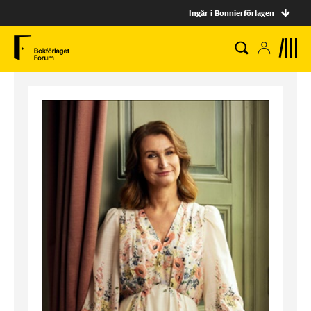
Ingår i Bonnierförlagen