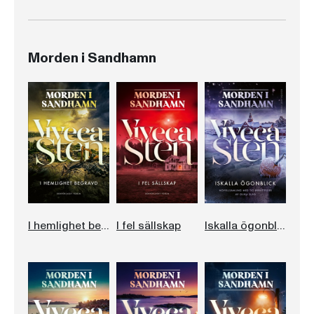
Morden i Sandhamn
I hemlighet begravd
I fel sällskap
Iskalla ögonblick