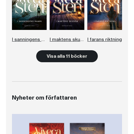
I sanningens namn
I maktens skugga
I farans riktning
Visa alla 11 böcker
Nyheter om författaren