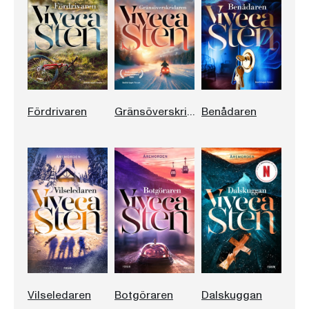
Fördrivaren
Gränsöverskridaren
Benådaren
Vilseledaren
Botgöraren
Dalskuggan