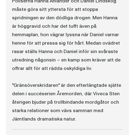
Poliserna Hanna Ahlander och Daniel Lindskog
måste göra sitt yttersta för att stoppa
spridningen av den dödliga drogen. Men Hanna
är höggravid och har det tufft även på
hemmaplan, hon vägrar lyssna när Daniel varnar
henne för att pressa sig för hårt. Medan ovädret
rasar ställs Hanna och Daniel inför sin svåraste
utredning någonsin – en kamp som kräver att de
offrar allt för att rädda oskyldiga liv.
"Gränsöverskridaren" är den efterlängtade sjätte
delen i succéserien Åremorden, där Viveca Sten
återigen bjuder på trollbindande mordgåtor och
starka relationer som vävs samman med
Jämtlands dramatiska natur.