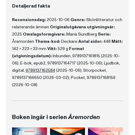
Detaljerad fakta
Recensionsdag:
2025-10-06
Genre:
Skönlitteratur och
relaterande ämnen
Originalutgåvans utgivningsår:
2025
Omslagsformgivare:
Maria Sundberg
Serie:
Åremorden
Thema-kod:
Deckare
Antal sidor:
448
Mått:
142 x 223 x 33 mm
Vikt:
529 g
Format
(utgivningsdatum):
Inbunden, 9789137161815 (2025-10-
06); E-bok, epub2, 9789137164717 (2025-10-06); Ljudbok,
digital,
9789137162584
(2025-10-06); Storpocket,
9789137166650 (2026-03-02); Pocket, 9789137168159
(2026-10-08)
Boken ingår i serien
Åremorden