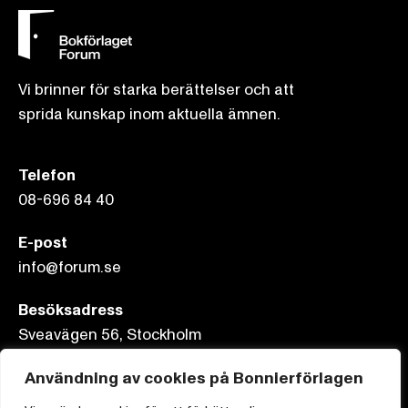
Vi brinner för starka berättelser och att
sprida kunskap inom aktuella ämnen.
Telefon
08-696 84 40
E-post
info@forum.se
Besöksadress
Sveavägen 56, Stockholm
Postadress
Användning av cookies på Bonnierförlagen
Box 3159, 103 63 Stockholm