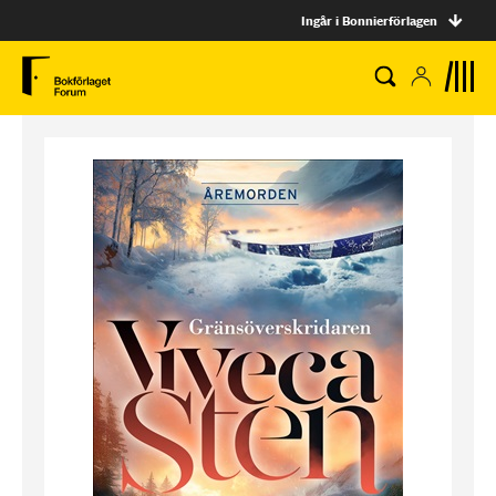
Ingår i Bonnierförlagen