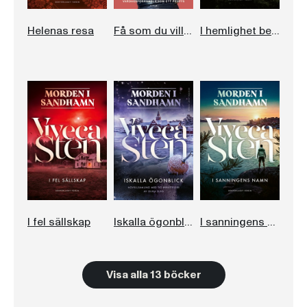
Helenas resa
Få som du vill och lite till!
I hemlighet begravd
I fel sällskap
Iskalla ögonblick
I sanningens namn
Visa alla 13 böcker