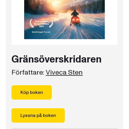
Gränsöverskridaren
Författare:
Viveca Sten
Köp boken
Lyssna på boken