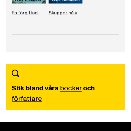
En förgiftad man
Skuggor på vattnet
Sök bland våra
böcker
och
författare