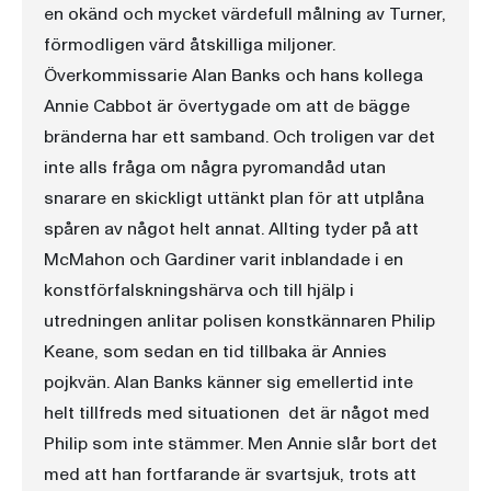
en okänd och mycket värdefull målning av Turner,
förmodligen värd åtskilliga miljoner.
Överkommissarie Alan Banks och hans kollega
Annie Cabbot är övertygade om att de bägge
bränderna har ett samband. Och troligen var det
inte alls fråga om några pyromandåd utan
snarare en skickligt uttänkt plan för att utplåna
spåren av något helt annat. Allting tyder på att
McMahon och Gardiner varit inblandade i en
konstförfalskningshärva och till hjälp i
utredningen anlitar polisen konstkännaren Philip
Keane, som sedan en tid tillbaka är Annies
pojkvän. Alan Banks känner sig emellertid inte
helt tillfreds med situationen  det är något med
Philip som inte stämmer. Men Annie slår bort det
med att han fortfarande är svartsjuk, trots att