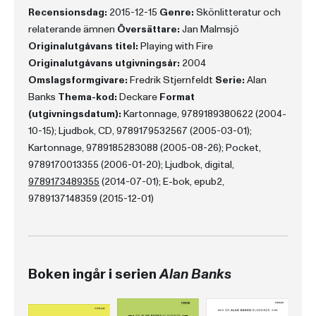
Recensionsdag:
2015-12-15
Genre:
Skönlitteratur och
relaterande ämnen
Översättare:
Jan Malmsjö
Originalutgåvans titel:
Playing with Fire
Originalutgåvans utgivningsår:
2004
Omslagsformgivare:
Fredrik Stjernfeldt
Serie:
Alan
Banks
Thema-kod:
Deckare
Format
(utgivningsdatum):
Kartonnage, 9789189380622 (2004-
10-15); Ljudbok, CD, 9789179532567 (2005-03-01);
Kartonnage, 9789185283088 (2005-08-26); Pocket,
9789170013355 (2006-01-20); Ljudbok, digital,
9789173489355
(2014-07-01); E-bok, epub2,
9789137148359 (2015-12-01)
Boken ingår i serien
Alan Banks