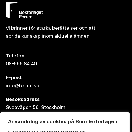
Vi brinner för starka berättelser och att
sprida kunskap inom aktuella ämnen.
Telefon
08-696 84 40
E-post
info@forum.se
Besöksadress
Sveavägen 56, Stockholm
Användning av cookies på Bonnierförlagen
Postadress
Box 3159, 103 63 Stockholm