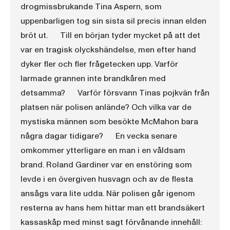
drogmissbrukande Tina Aspern, som
uppenbarligen tog sin sista sil precis innan elden
bröt ut. Till en början tyder mycket på att det
var en tragisk olyckshändelse, men efter hand
dyker fler och fler frågetecken upp. Varför
larmade grannen inte brandkåren med
detsamma? Varför försvann Tinas pojkvän från
platsen när polisen anlände? Och vilka var de
mystiska männen som besökte McMahon bara
några dagar tidigare? En vecka senare
omkommer ytterligare en man i en våldsam
brand. Roland Gardiner var en enstöring som
levde i en övergiven husvagn och av de flesta
ansågs vara lite udda. När polisen går igenom
resterna av hans hem hittar man ett brandsäkert
kassaskåp med minst sagt förvånande innehåll: