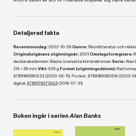
större delen av sitt liv i Kanada utspelar sig hans ber
Detaljerad fakta
Recensionsdag:
2002-10-29
Genre:
Skönlitteratur och rela
Originalutgåvans utgivningsår:
2001
Omslagsformgivare:
R
deckarakademien: Bästa översatta kriminalroman
Serie:
Alan
215 x 36 mm
Vikt:
629 g
Format (utgivningsdatum):
Kartonnag
9789189380523 (2003-06-11); Pocket, 9789189380516 (2003-08-
digital,
9789178273553
(2019-07-31)
Boken ingår i serien
Alan Banks