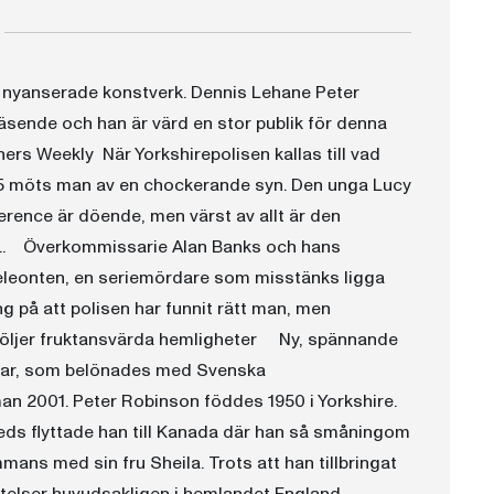
 nyanserade konstverk. Dennis Lehane Peter
väsende och han är värd en stor publik för denna
hers Weekly När Yorkshirepolisen kallas till vad
l 35 möts man av en chockerande syn. Den unga Lucy
rence är döende, men värst av allt är den
 ... Överkommissarie Alan Banks och hans
meleonten, en seriemördare som misstänks ligga
g på att polisen har funnit rätt man, men
m döljer fruktansvärda hemligheter Ny, spännande
ommar, som belönades med Svenska
an 2001. Peter Robinson föddes 1950 i Yorkshire.
 Leeds flyttade han till Kanada där han så småningom
ans med sin fru Sheila. Trots att han tillbringat