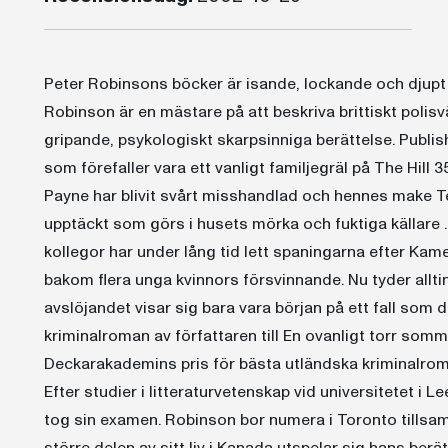
Peter Robinsons böcker är isande, lockande och djupt
Robinson är en mästare på att beskriva brittiskt polis
gripande, psykologiskt skarpsinniga berättelse. Publis
som förefaller vara ett vanligt familjegräl på The Hil
Payne har blivit svårt misshandlad och hennes make Te
upptäckt som görs i husets mörka och fuktiga källare
kollegor har under lång tid lett spaningarna efter Ka
bakom flera unga kvinnors försvinnande. Nu tyder alltin
avslöjandet visar sig bara vara början på ett fall so
kriminalroman av författaren till En ovanligt torr s
Deckarakademins pris för bästa utländska kriminalrom
Efter studier i litteraturvetenskap vid universitetet i
tog sin examen. Robinson bor numera i Toronto tillsamm