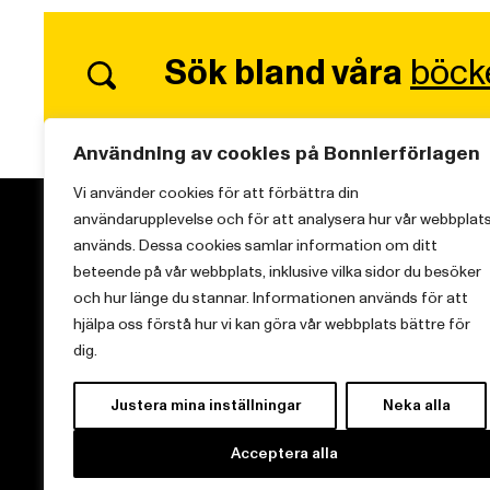
Sök bland våra
böck
Användning av cookies på Bonnierförlagen
Vi använder cookies för att förbättra din
användarupplevelse och för att analysera hur vår webbplat
används. Dessa cookies samlar information om ditt
beteende på vår webbplats, inklusive vilka sidor du besöker
och hur länge du stannar. Informationen används för att
Vi brinner för starka berättelser och att sprida
hjälpa oss förstå hur vi kan göra vår webbplats bättre för
kunskap inom aktuella ämnen.
dig.
Justera mina inställningar
Neka alla
Acceptera alla