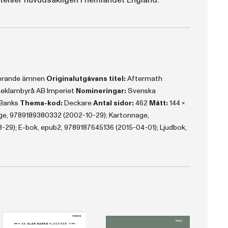
ättelser huvudsakligen i hemlandet England.
terande ämnen
Originalutgåvans titel:
Aftermath
eklambyrå AB Imperiet
Nomineringar:
Svenska
 Banks
Thema-kod:
Deckare
Antal sidor:
462
Mått:
144 x
e, 9789189380332 (2002-10-29); Kartonnage,
29); E-bok, epub2, 9789187645136 (2015-04-01); Ljudbok,