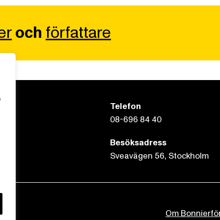
er
och
författare
s
Telefon
08-696 84 40
Besöksadress
Sveavägen 56, Stockholm
Om Bonnierfö