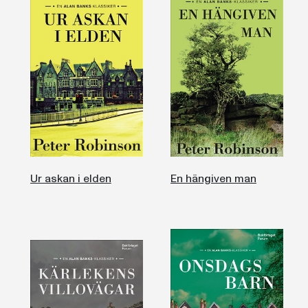
Ur askan i elden
En hängiven man