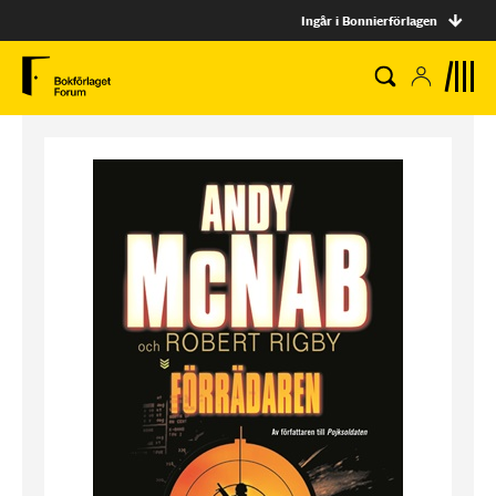
Ingår i Bonnierförlagen