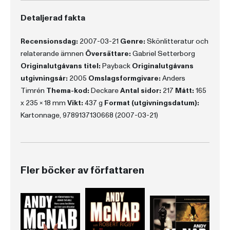
Detaljerad fakta
Recensionsdag:
2007-03-21
Genre:
Skönlitteratur och
relaterande ämnen
Översättare:
Gabriel Setterborg
Originalutgåvans titel:
Payback
Originalutgåvans
utgivningsår:
2005
Omslagsformgivare:
Anders
Timrén
Thema-kod:
Deckare
Antal sidor:
217
Mått:
165
x 235 x 18 mm
Vikt:
437 g
Format (utgivningsdatum):
Kartonnage, 9789137130668 (2007-03-21)
Fler böcker av författaren