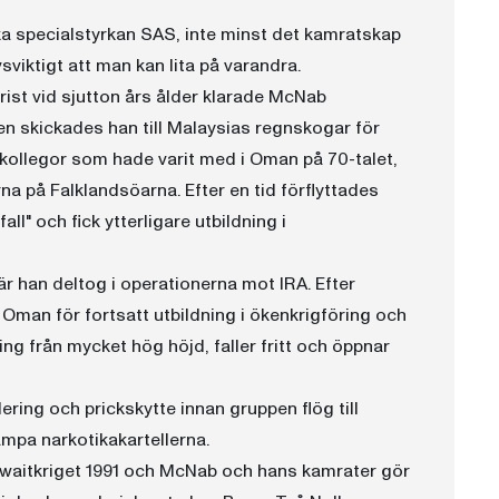
ska specialstyrkan SAS, inte minst det kamratskap
sviktigt att man kan lita på varandra.
terist vid sjutton års ålder klarade McNab
gen skickades han till Malaysias regnskogar för
e kollegor som hade varit med i Oman på 70-talet,
 på Falklandsöarna. Efter en tid förflyttades
fall" och fick ytterligare utbildning i
 han deltog i operationerna mot IRA. Efter
 Oman för fortsatt utbildning i ökenkrigföring och
 från mycket hög höjd, faller fritt och öppnar
ering och prickskytte innan gruppen flög till
ämpa narkotikakartellerna.
Kuwaitkriget 1991 och McNab och hans kamrater gör