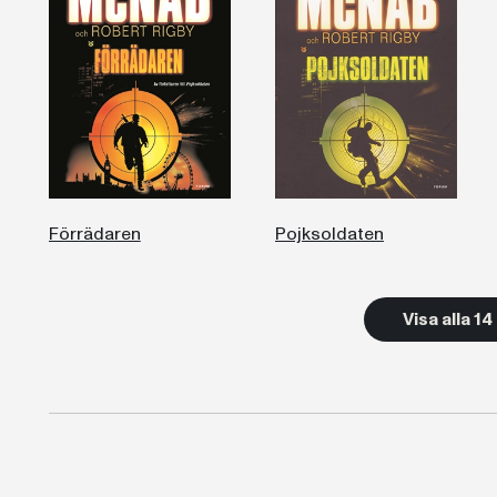
Förrädaren
Pojksoldaten
Visa alla 1