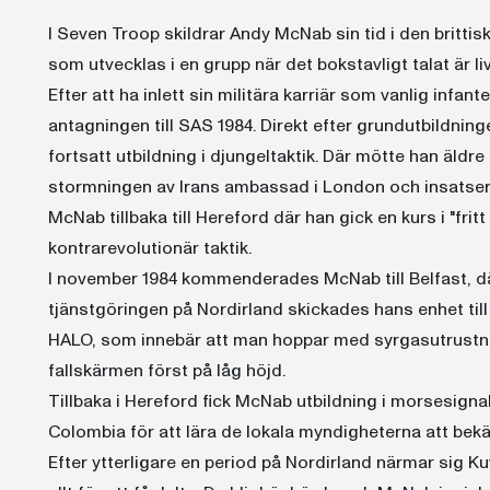
I Seven Troop skildrar Andy McNab sin tid i den britti
som utvecklas i en grupp när det bokstavligt talat är liv
Efter att ha inlett sin militära karriär som vanlig infan
antagningen till SAS 1984. Direkt efter grundutbildnin
fortsatt utbildning i djungeltaktik. Där mötte han äldr
stormningen av Irans ambassad i London och insatserna
McNab tillbaka till Hereford där han gick en kurs i "fritt 
kontrarevolutionär taktik.
I november 1984 kommenderades McNab till Belfast, där
tjänstgöringen på Nordirland skickades hans enhet till
HALO, som innebär att man hoppar med syrgasutrustning
fallskärmen först på låg höjd.
Tillbaka i Hereford fick McNab utbildning i morsesignal
Colombia för att lära de lokala myndigheterna att bek
Efter ytterligare en period på Nordirland närmar sig 