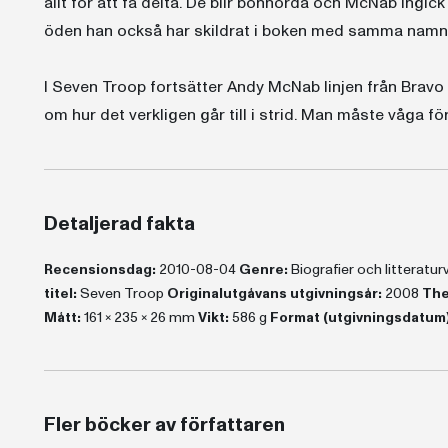
allt för att få delta. De blir bönhörda och McNab ingick
öden han också har skildrat i boken med samma namn
I Seven Troop fortsätter Andy McNab linjen från Bravo 
om hur det verkligen går till i strid. Man måste våga för
Detaljerad fakta
Recensionsdag:
2010-08-04
Genre:
Biografier och litteratu
titel:
Seven Troop
Originalutgåvans utgivningsår:
2008
The
Mått:
161 x 235 x 26 mm
Vikt:
586 g
Format (utgivningsdatum)
Fler böcker av författaren