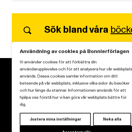
Sök bland våra
böck
Användning av cookies på Bonnierförlagen
Vi använder cookies för att förbättra din
användarupplevelse och för att analysera hur vår webbplat
används. Dessa cookies samlar information om ditt
beteende på vår webbplats, inklusive vilka sidor du besöker
och hur länge du stannar. Informationen används för att
Vi brinner för starka berättelser och att sprida
hjälpa oss förstå hur vi kan göra vår webbplats bättre för
kunskap inom aktuella ämnen.
dig.
Justera mina inställningar
Neka alla