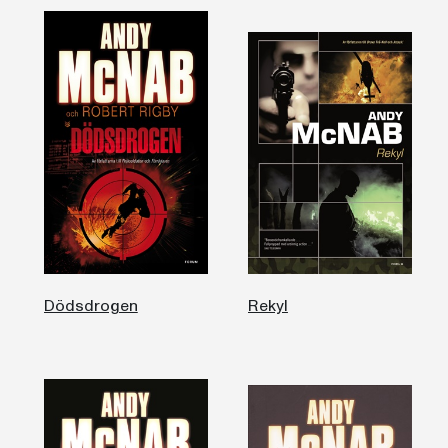
Dödsdrogen
Rekyl