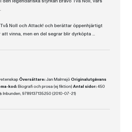
 i den legendariska styrkan Bravo Två Noll, vars
.
Två Noll och Attack! och berättar öppenhjärtigt
 att vinna, men en del segrar blir dyrköpta ...
rvetenskap
Översättare:
Jan Malmsjö
Originalutgåvans
ma-kod:
Biografi och prosa (ej fiktion)
Antal sidor:
450
:
Inbunden, 9789137135250 (2010-07-21)