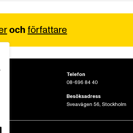
er
och
författare
s
Telefon
08-696 84 40
Besöksadress
Sveavägen 56, Stockholm