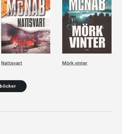
Nattsvart
Mörk vinter
4 böcker