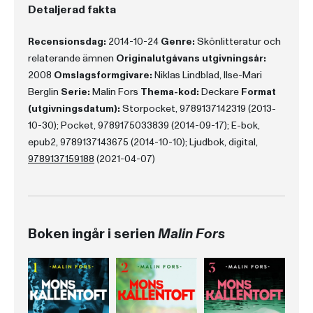
Detaljerad fakta
Recensionsdag:
2014-10-24
Genre:
Skönlitteratur och
relaterande ämnen
Originalutgåvans utgivningsår:
2008
Omslagsformgivare:
Niklas Lindblad, Ilse-Mari
Berglin
Serie:
Malin Fors
Thema-kod:
Deckare
Format
(utgivningsdatum):
Storpocket, 9789137142319 (2013-
10-30); Pocket, 9789175033839 (2014-09-17); E-bok,
epub2, 9789137143675 (2014-10-10); Ljudbok, digital,
9789137159188
(2021-04-07)
Boken ingår i serien
Malin Fors