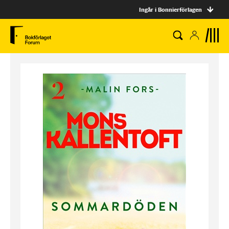
Ingår i Bonnierförlagen