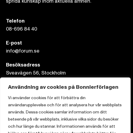
sprida kunskap inom aktuella ämnen.
Telefon
08-696 84 40
E-post
info@forum.se
Besöksadress
Sveavägen 56, Stockholm
Postadress
Användning av cookies på Bonnierförlagen
Box 3159, 103 63 Stockholm
Vi använder cookies för att förbättra din
användarupplevelse och för att analysera hur vår webbplats
används. Dessa cookies samlar information om ditt
beteende på vår webbplats, inklusive vilka sidor du besöker
Om Bonnierförlagen
och hur länge du stannar. Informationen används för att