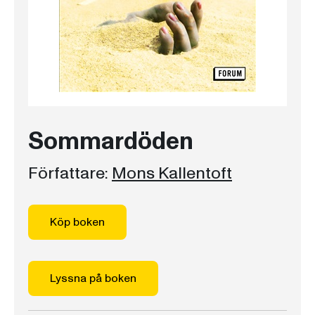
Sommardöden
Författare:
Mons Kallentoft
Köp boken
Lyssna på boken