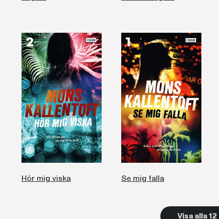
Hör mig viska
Se mig falla
Visa alla 1