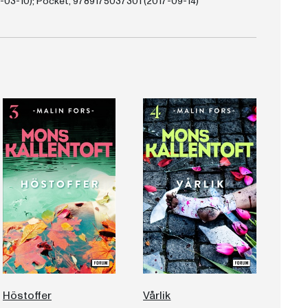
-03-10); Pocket, 9789175037301 (2017-09-14)
Höstoffer
Vårlik