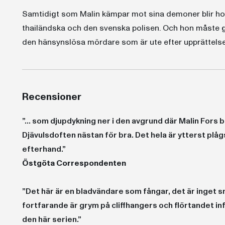
Samtidigt som Malin kämpar mot sina demoner blir hon 
thailändska och den svenska polisen. Och hon måste grä
den hänsynslösa mördare som är ute efter upprättels
Recensioner
”... som djupdykning ner i den avgrund där Malin Fors
Djävulsdoften nästan för bra. Det hela är ytterst plåg
efterhand.”
Östgöta Correspondenten
”Det här är en bladvändare som fångar, det är inget sn
fortfarande är grym på cliffhangers och flörtandet infö
den här serien.”