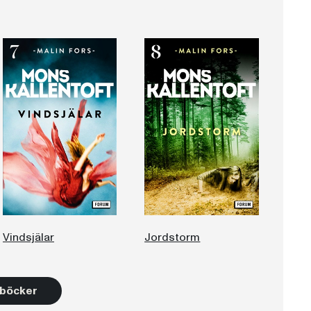
Vindsjälar
Jordstorm
7 böcker