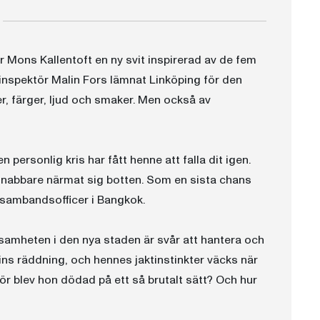
 Mons Kallentoft en ny svit inspirerad av de fem
alinspektör Malin Fors lämnat Linköping för den
r, färger, ljud och smaker. Men också av
en personlig kris har fått henne att falla dit igen.
 snabbare närmat sig botten. Som en sista chans
m sambandsofficer i Bangkok.
nsamheten i den nya staden är svår att hantera och
lins räddning, och hennes jaktinstinkter väcks när
r blev hon dödad på ett så brutalt sätt? Och hur