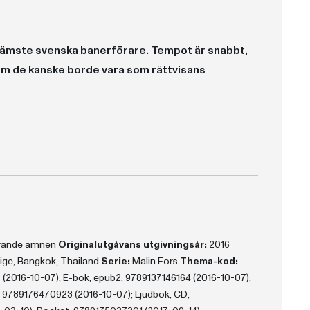
främste svenska banerförare. Tempot är snabbt,
som de kanske borde vara som rättvisans
- doftar - personskildringarna.”
 för svårigheterna med alkoholistrehabilitering. Miljöskildringen från Bangkok är synnerligen realistisk, för att inte säga naturalistisk.”
erande ämnen
Originalutgåvans utgivningsår:
2016
ige, Bangkok, Thailand
Serie:
Malin Fors
Thema-kod:
(2016-10-07); E-bok, epub2, 9789137146164 (2016-10-07);
 9789176470923 (2016-10-07); Ljudbok, CD,