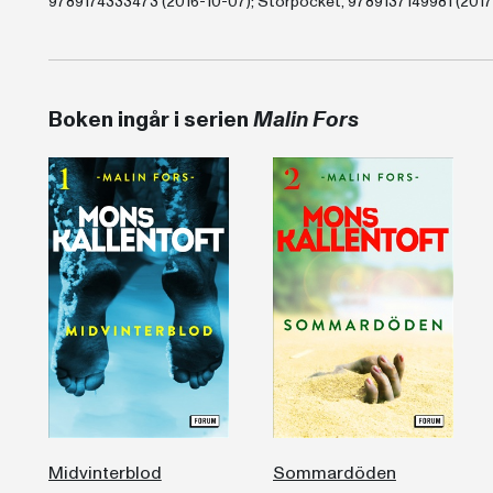
9789174333473 (2016-10-07); Storpocket, 9789137149981 (2017
Boken ingår i serien
Malin Fors
Midvinterblod
Sommardöden