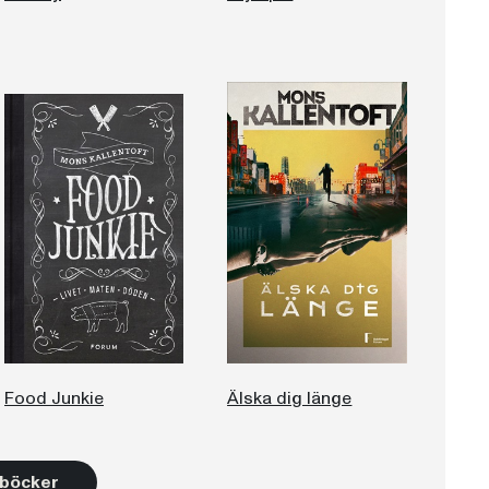
Food Junkie
Älska dig länge
2 böcker