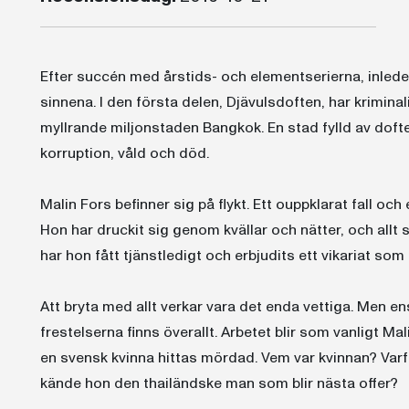
Efter succén med årstids- och elementserierna, inleder
sinnena. I den första delen, Djävulsdoften, har krimin
myllrande miljonstaden Bangkok. En stad fylld av dofte
korruption, våld och död.
Malin Fors befinner sig på flykt. Ett ouppklarat fall och 
Hon har druckit sig genom kvällar och nätter, och allt
har hon fått tjänstledigt och erbjudits ett vikariat so
Att bryta med allt verkar vara det enda vettiga. Men e
frestelserna finns överallt. Arbetet blir som vanligt Ma
en svensk kvinna hittas mördad. Vem var kvinnan? Varfö
kände hon den thailändske man som blir nästa offer?