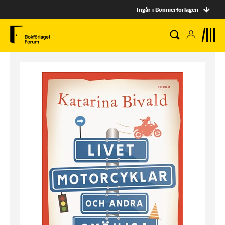
Ingår i Bonnierförlagen