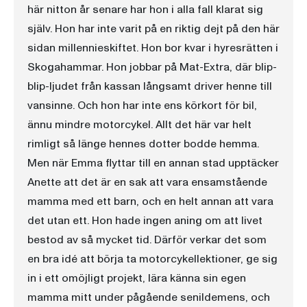
här nitton år senare har hon i alla fall klarat sig
själv. Hon har inte varit på en riktig dejt på den här
sidan millennieskiftet. Hon bor kvar i hyresrätten i
Skogahammar. Hon jobbar på Mat-Extra, där blip-
blip-ljudet från kassan långsamt driver henne till
vansinne. Och hon har inte ens körkort för bil,
ännu mindre motorcykel. Allt det här var helt
rimligt så länge hennes dotter bodde hemma.
Men när Emma flyttar till en annan stad upptäcker
Anette att det är en sak att vara ensamstående
mamma med ett barn, och en helt annan att vara
det utan ett. Hon hade ingen aning om att livet
bestod av så mycket tid. Därför verkar det som
en bra idé att börja ta motorcykellektioner, ge sig
in i ett omöjligt projekt, lära känna sin egen
mamma mitt under pågående senildemens, och