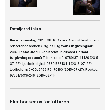
Detaljerad fakta
Recensionsdag:
2015-08-19
Genre:
Skönlitteratur och
relaterande ämnen
Originalutgåvans utgivningsår:
2015
Thema-kod:
Skönlitteratur: allmänt
Format
(utgivningsdatum):
E-bok, epub2, 9789137144429 (2015-
07-27); Ljudbok, digital,
9789176510414
(2015-07-27);
Ljudbok, mp3-CD, 9789176470183 (2015-07-27); Pocket,
9789175035246 (2016-02-11)
Fler böcker av författaren