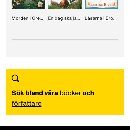
Morden i Great Diddling
En dag ska jag lämna allt det här
Läsarna i Broken Wheel rekommenderar
Sök bland våra
böcker
och
författare