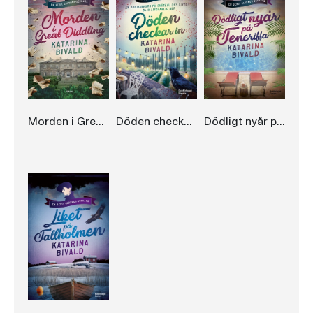
Morden i Great Diddling
Döden checkar in
Dödligt nyår på Teneriffa