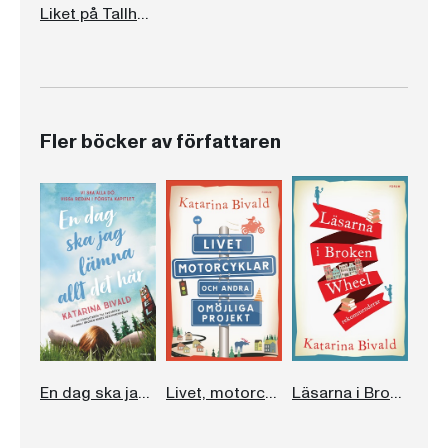
Liket på Tallholmen
Fler böcker av författaren
En dag ska jag lämna allt det här
Livet, motorcyklar och andra omöjliga projekt
Läsarna i Broken Wheel rekommenderar