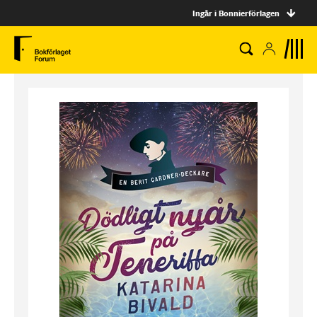
Ingår i Bonnierförlagen