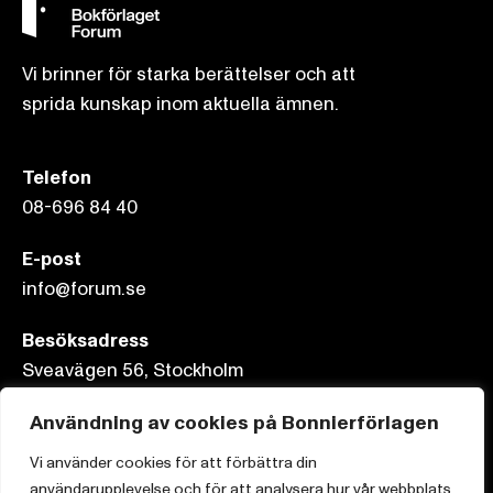
Vi brinner för starka berättelser och att
sprida kunskap inom aktuella ämnen.
Telefon
08-696 84 40
E-post
info@forum.se
Besöksadress
Sveavägen 56, Stockholm
Användning av cookies på Bonnierförlagen
Postadress
Box 3159, 103 63 Stockholm
Vi använder cookies för att förbättra din
användarupplevelse och för att analysera hur vår webbplats