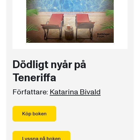
Dödligt nyår på
Teneriffa
Författare:
Katarina Bivald
Köp boken
Lyssna på boken