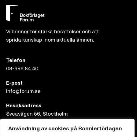
Vi brinner för starka berättelser och att
sprida kunskap inom aktuella ämnen.
Telefon
08-696 84 40
E-post
info@forum.se
Besöksadress
Sveavägen 56, Stockholm
Postadress
Användning av cookies på Bonnierförlagen
Box 3159, 103 63 Stockholm