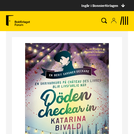
Ingår i Bonnierförlagen