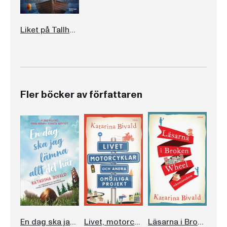
Liket på Tallholmen
Fler böcker av författaren
En dag ska jag lämna allt det här
Livet, motorcyklar och andra omöjliga projekt
Läsarna i Broken Wheel rekommenderar