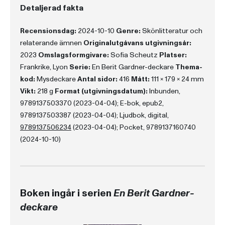
Detaljerad fakta
Recensionsdag:
2024-10-10
Genre:
Skönlitteratur och
relaterande ämnen
Originalutgåvans utgivningsår:
2023
Omslagsformgivare:
Sofia Scheutz
Platser:
Frankrike, Lyon
Serie:
En Berit Gardner-deckare
Thema-
kod:
Mysdeckare
Antal sidor:
416
Mått:
111 x 179 x 24 mm
Vikt:
218 g
Format (utgivningsdatum):
Inbunden,
9789137503370 (2023-04-04); E-bok, epub2,
9789137503387 (2023-04-04); Ljudbok, digital,
9789137506234
(2023-04-04); Pocket, 9789137160740
(2024-10-10)
Boken ingår i serien
En Berit Gardner-
deckare