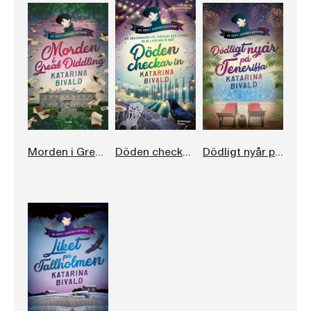
Morden i Great Diddling
Döden checkar in
Dödligt nyår på Teneriffa