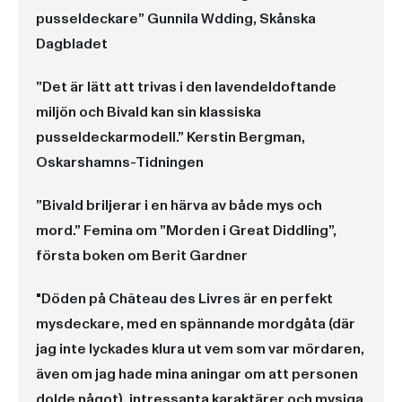
pusseldeckare” Gunnila Wdding, Skånska
Dagbladet
”Det är lätt att trivas i den lavendeldoftande
miljön och Bivald kan sin klassiska
pusseldeckarmodell.” Kerstin Bergman,
Oskarshamns-Tidningen
”Bivald briljerar i en härva av både mys och
mord.” Femina om ”Morden i Great Diddling”,
första boken om Berit Gardner
"Döden på Château des Livres är en perfekt
mysdeckare, med en spännande mordgåta (där
jag inte lyckades klura ut vem som var mördaren,
även om jag hade mina aningar om att personen
dolde något), intressanta karaktärer och mysiga