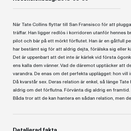
När Tate Collins flyttar till San Fransisco för att plugg
träffar. Han ligger redlös i korridoren utanför hennes b
pilot och bär på ett mörkt förflutet. Han är en gåtfull 
har bestämt sig för att aldrig dejta, förälska sig eller
Det är uppenbart att det inte är kärlek vid första ögo
ens kalla dem vänner. Vad de däremot upptäcker att de 
varandra. De enas om det perfekta upplägget: hon vill in
Då kvarstår sex. Deras relation är enkel, så länge Tate hå
aldrig om det förflutna. Förvänta dig aldrig en framtid.
Båda tror att de kan hantera en sådan relation, men det
Detaljerad fakta