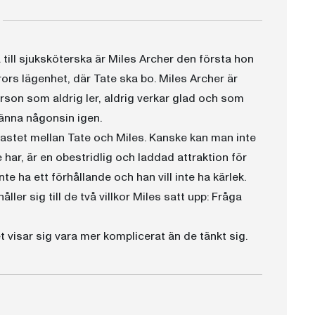
a till sjuksköterska är Miles Archer den första hon
rors lägenhet, där Tate ska bo. Miles Archer är
person som aldrig ler, aldrig verkar glad och som
 känna någonsin igen.
nkastet mellan Tate och Miles. Kanske kan man inte
har, är en obestridlig och laddad attraktion för
te ha ett förhållande och han vill inte ha kärlek.
ller sig till de två villkor Miles satt upp: Fråga
 visar sig vara mer komplicerat än de tänkt sig.