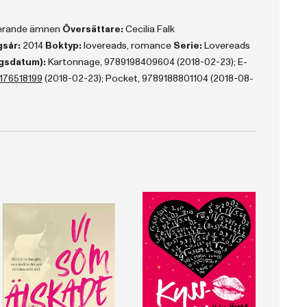
terande ämnen
Översättare:
Cecilia Falk
gsår:
2014
Boktyp:
lovereads, romance
Serie:
Lovereads
gsdatum):
Kartonnage, 9789198409604 (2018-02-23); E-
176518199
(2018-02-23); Pocket, 9789188801104 (2018-08-