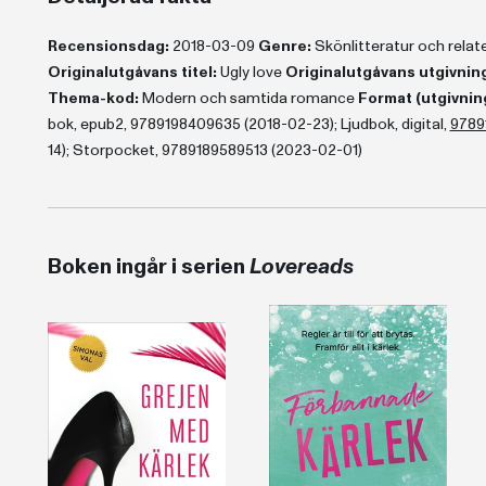
Recensionsdag:
2018-03-09
Genre:
Skönlitteratur och rela
Originalutgåvans titel:
Ugly love
Originalutgåvans utgivnin
Thema-kod:
Modern och samtida romance
Format (utgivnin
bok, epub2, 9789198409635 (2018-02-23); Ljudbok, digital,
9789
14); Storpocket, 9789189589513 (2023-02-01)
Boken ingår i serien
Lovereads