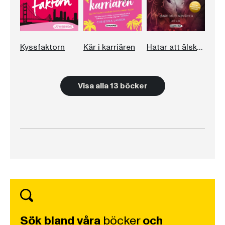
Kyssfaktorn
Kär i karriären
Hatar att älska dig
Visa alla 13 böcker
Sök bland våra
böcker
och