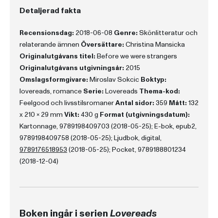
Detaljerad fakta
Recensionsdag:
2018-06-08
Genre:
Skönlitteratur och
relaterande ämnen
Översättare:
Christina Mansicka
Originalutgåvans titel:
Before we were strangers
Originalutgåvans utgivningsår:
2015
Omslagsformgivare:
Miroslav Sokcic
Boktyp:
lovereads, romance
Serie:
Lovereads
Thema-kod:
Feelgood och livsstilsromaner
Antal sidor:
359
Mått:
132
x 210 x 29 mm
Vikt:
430 g
Format (utgivningsdatum):
Kartonnage, 9789198409703 (2018-05-25); E-bok, epub2,
9789198409758 (2018-05-25); Ljudbok, digital,
9789176518953
(2018-05-25); Pocket, 9789188801234
(2018-12-04)
Boken ingår i serien
Lovereads