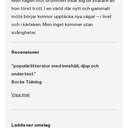
Men vägen mot drömmen visar sig bli svårare än
hon först trott. I en värld där nytt och gammalt
möts börjar kvinnor upptäcka nya vägar – i livet
och i kärleken. Men inget kommer utan
svårigheter.
Recensioner
”populärlitteratur med innehåll, djup och
undertext.”
Borås Tidning
”populärlitteratur med innehåll, djup och undertext.”
”Överlag är ’Det nya livet’ en härlig bok att försjunka i, och den väcker nyfikenhet inför kommande delar.”
Visa mer
Ladda ner omslag