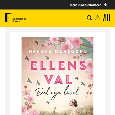
Ingår i Bonnierförlagen