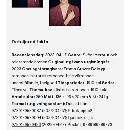
Detaljerad fakta
Recensionsdag:
2023-04-17
Genre:
Skönlitteratur och
relaterande ämnen
Originalutgåvans utgivningsår:
2023
Omslagsformgivare:
Emma Graves
Boktyp:
romance, historisk romance, hjärtvärmande,
underhållande, feelgood
Tidsperioder:
1910-tal
Serie:
Ellens val
Thema-kod:
Historisk romance, 1910-talet
Antal sidor:
250
Mått:
136 x 196 x 20 mm
Vikt:
241 g
Format (utgivningsdatum):
Danskt band,
9789189589087 (2023-04-17); E-bok, epub2,
9789189589094 (2023-04-17); Ljudbok, digital,
9789189589483
(2023-04-17); Pocket, 9789189589773