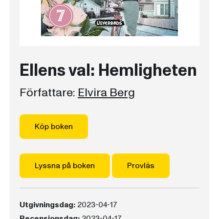
Ellens val: Hemligheten
Författare:
Elvira Berg
Köp boken
Lyssna på boken
Provläs
Utgivningsdag:
2023-04-17
Recensionsdag:
2023-04-17