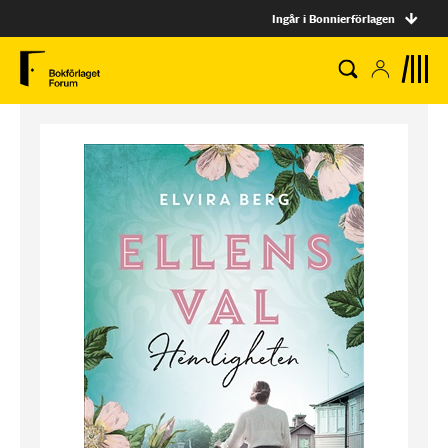
Ingår i Bonnierförlagen