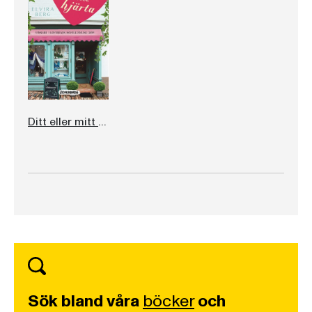
Ditt eller mitt hjärta
Sök bland våra
böcker
och