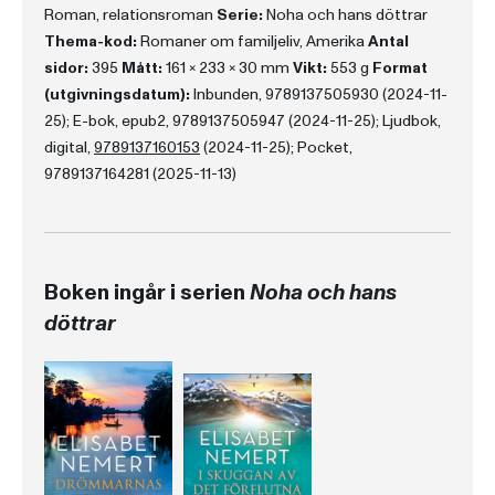
Roman, relationsroman
Serie:
Noha och hans döttrar
Thema-kod:
Romaner om familjeliv, Amerika
Antal
sidor:
395
Mått:
161 x 233 x 30 mm
Vikt:
553 g
Format
(utgivningsdatum):
Inbunden, 9789137505930 (2024-11-
25); E-bok, epub2, 9789137505947 (2024-11-25); Ljudbok,
digital,
9789137160153
(2024-11-25); Pocket,
9789137164281 (2025-11-13)
Boken ingår i serien
Noha och hans
döttrar