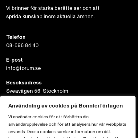
Vi brinner för starka berättelser och att
sprida kunskap inom aktuella ämnen.
Telefon
08-696 84 40
E-post
info@forum.se
Besöksadress
Sveavägen 56, Stockholm
Användning av cookies på Bonnierförlagen
Postadress
Box 3159, 103 63 Stockholm
Vi använder cookies för att förbättra din
användarupplevelse och för att analysera hur vår webbplats
används. Dessa cookies samlar information om ditt