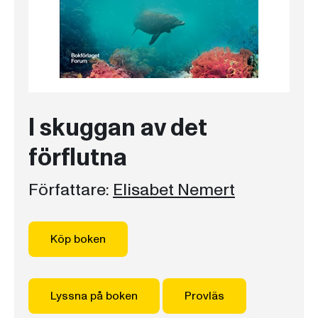
I skuggan av det
förflutna
Författare:
Elisabet Nemert
Köp boken
Lyssna på boken
Provläs