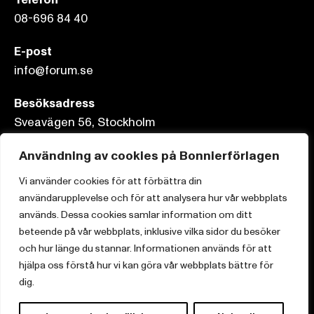
08-696 84 40
E-post
info@forum.se
Besöksadress
Sveavägen 56, Stockholm
Postadress
Användning av cookies på Bonnierförlagen
Box 3159, 103 63 Stockholm
Vi använder cookies för att förbättra din
användarupplevelse och för att analysera hur vår webbplats
används. Dessa cookies samlar information om ditt
beteende på vår webbplats, inklusive vilka sidor du besöker
Om Bonnierförlagen
och hur länge du stannar. Informationen används för att
hjälpa oss förstå hur vi kan göra vår webbplats bättre för
Cookies
dig.
Integritetspolicy