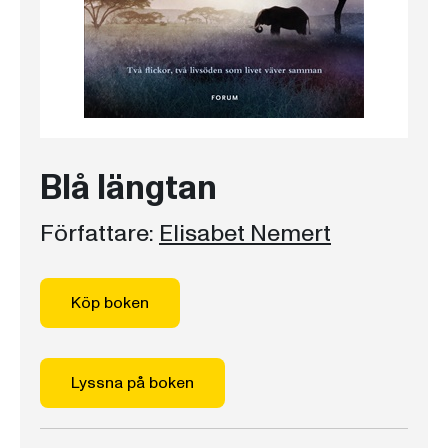
Blå längtan
Författare:
Elisabet Nemert
Köp boken
Lyssna på boken