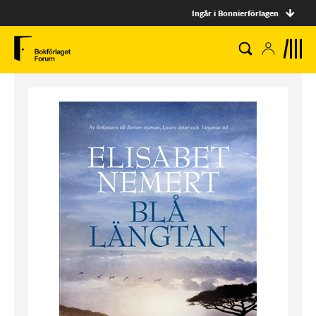
Ingår i Bonnierförlagen