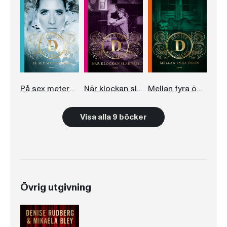
På sex meters djup
När klockan slår fem
Mellan fyra ögon
Visa alla 9 böcker
Övrig utgivning