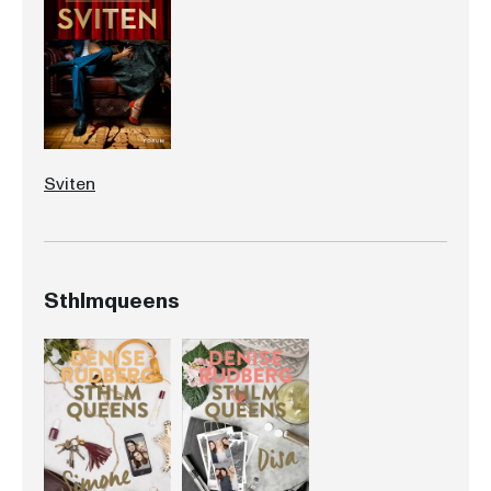
Sviten
Sthlmqueens