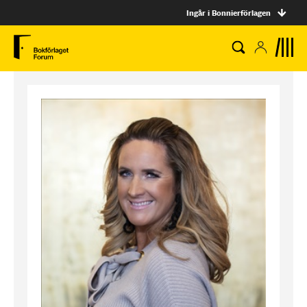
Ingår i Bonnierförlagen