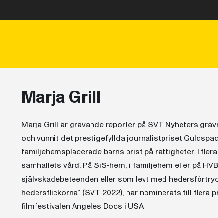
Marja Grill
Marja Grill är grävande reporter på SVT Nyheters grävn
och vunnit det prestigefyllda journalistpriset Guldspad
familjehemsplacerade barns brist på rättigheter. I fler
samhällets vård. På SiS-hem, i familjehem eller på H
självskadebeteenden eller som levt med hedersförtry
hedersflickorna” (SVT 2022), har nominerats till flera 
filmfestivalen Angeles Docs i USA