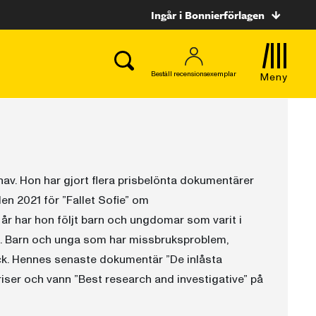
Ingår i Bonnierförlagen
Beställ recensionsexemplar
Meny
av. Hon har gjort flera prisbelönta dokumentärer
en 2021 för ”Fallet Sofie” om
a år har hon följt barn och ungdomar som varit i
VB. Barn och unga som har missbruksproblem,
ck. Hennes senaste dokumentär ”De inlåsta
priser och vann ”Best research and investigative” på