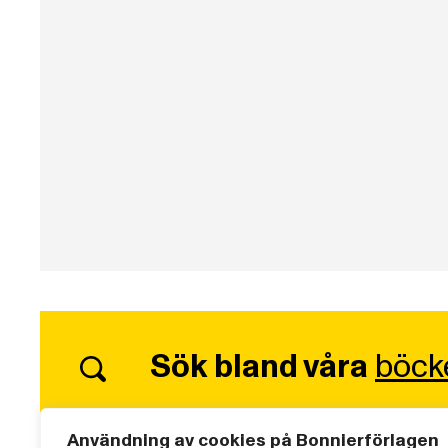
Sök bland våra
böck
Användning av cookies på Bonnierförlagen