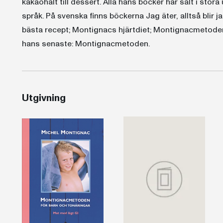
kakaohalt till dessert. Alla hans böcker har sålt i stor
språk. På svenska finns böckerna Jag äter, alltså blir j
bästa recept; Montignacs hjärtdiet; Montignacmetode
hans senaste: Montignacmetoden.
Utgivning