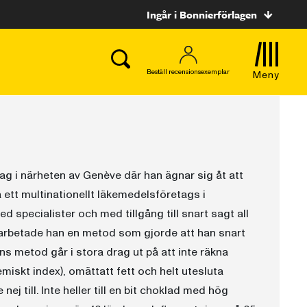
Ingår i Bonnierförlagen
Beställ recensionsexemplar
Meny
ag i närheten av Genève där han ägnar sig åt att
 ett multinationellt läkemedelsföretags i
ed specialister och med tillgång till snart sagt all
arbetade han en metod som gjorde att han snart
Hans metod går i stora drag ut på att inte räkna
emiskt index), omättatt fett och helt utesluta
e nej till. Inte heller till en bit choklad med hög