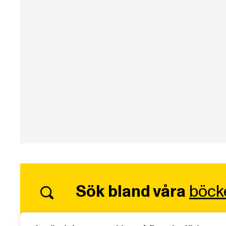
Sök bland våra
böck