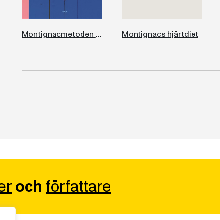
Montignacmetoden för barn och tonåringar
Montignacs hjärtdiet
er
och
författare