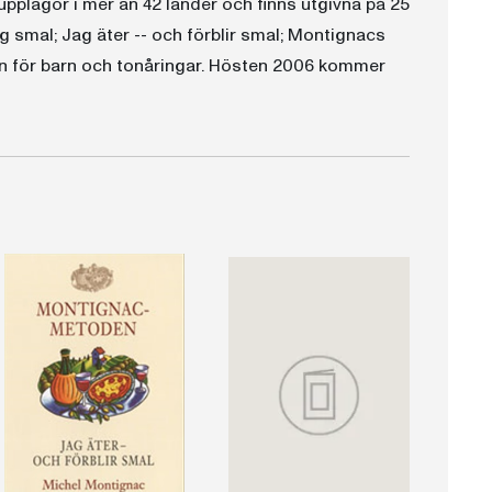
a upplagor i mer än 42 länder och finns utgivna på 25
ag smal; Jag äter -- och förblir smal; Montignacs
n för barn och tonåringar. Hösten 2006 kommer