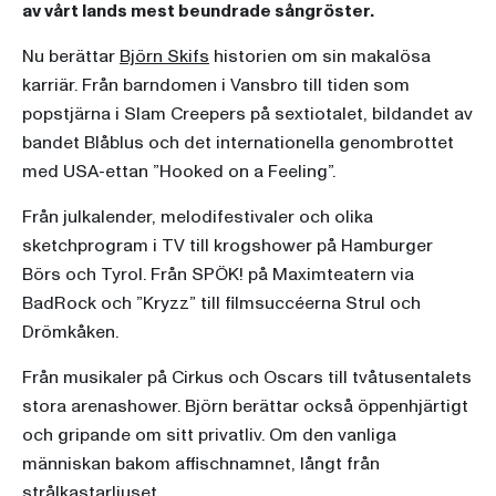
av vårt lands mest beundrade sångröster.
Nu berättar
Björn Skifs
historien om sin makalösa
karriär. Från barndomen i Vansbro till tiden som
popstjärna i Slam Creepers på sextiotalet, bildandet av
bandet Blåblus och det internationella genombrottet
med USA-ettan ”Hooked on a Feeling”.
Från julkalender, melodifestivaler och olika
sketchprogram i TV till krogshower på Hamburger
Börs och Tyrol. Från SPÖK! på Maximteatern via
BadRock och ”Kryzz” till filmsuccéerna Strul och
Drömkåken.
Från musikaler på Cirkus och Oscars till tvåtusentalets
stora arenashower. Björn berättar också öppenhjärtigt
och gripande om sitt privatliv. Om den vanliga
människan bakom affischnamnet, långt från
strålkastarljuset.