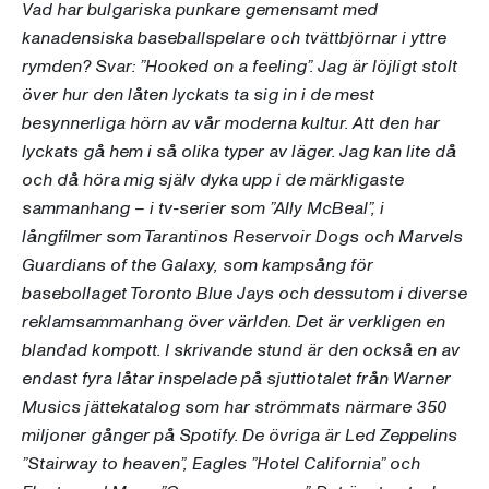
Vad har bulgariska punkare gemensamt med
kanadensiska baseballspelare och tvättbjörnar i yttre
rymden? Svar: ”Hooked on a feeling”. Jag är löjligt stolt
över hur den låten lyckats ta sig in i de mest
besynnerliga hörn av vår moderna kultur. Att den har
lyckats gå hem i så olika typer av läger. Jag kan lite då
och då höra mig själv dyka upp i de märkligaste
sammanhang – i tv-serier som ”Ally McBeal”, i
långfilmer som Tarantinos Reservoir Dogs och Marvels
Guardians of the Galaxy, som kampsång för
basebollaget Toronto Blue Jays och dessutom i diverse
reklamsammanhang över världen. Det är verkligen en
blandad kompott. I skrivande stund är den också en av
endast fyra låtar inspelade på sjuttiotalet från Warner
Musics jättekatalog som har strömmats närmare 350
miljoner gånger på Spotify. De övriga är Led Zeppelins
”Stairway to heaven”, Eagles ”Hotel California” och