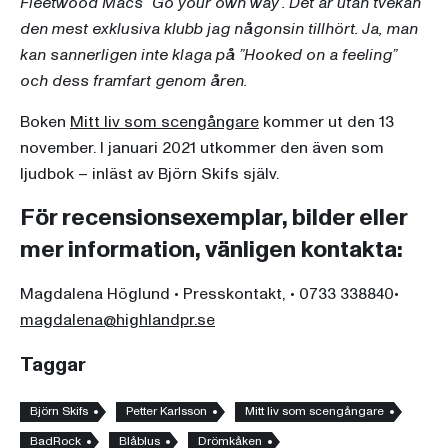
Fleetwood Macs ”Go your own way”. Det är utan tvekan
den mest exklusiva klubb jag någonsin tillhört. Ja, man
kan sannerligen inte klaga på ”Hooked on a feeling”
och dess framfart genom åren.
Boken
Mitt liv som scengångare
kommer ut den 13
november. I januari 2021 utkommer den även som
ljudbok – inläst av Björn Skifs själv.
För recensionsexemplar, bilder eller
mer information, vänligen kontakta:
Magdalena Höglund • Presskontakt, • 0733 338840•
magdalena@highlandpr.se
Taggar
Björn Skifs
Petter Karlsson
Mitt liv som scengångare
BadRock
Blåblus
Drömkåken