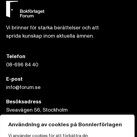
Vi brinner för starka berättelser och att
sprida kunskap inom aktuella ämnen.
Telefon
08-696 84 40
E-post
info@forum.se
Besöksadress
Sveavägen 56, Stockholm
Användning av cookies på Bonnierförlagen
Postadress
Box 3159, 103 63 Stockholm
Vi använder cookies för att förbättra din