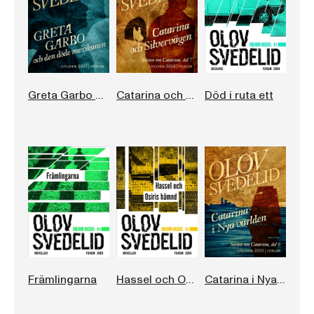
Greta Garbo och den döde mexikanen
Catarina och Silvervägen
Död i ruta ett
Främlingarna
Hassel och Osiris hämnd
Catarina i Nya världen