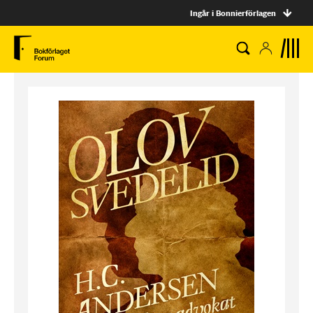
Ingår i Bonnierförlagen