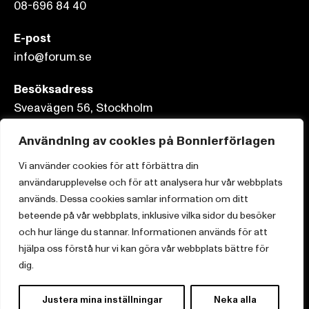
08-696 84 40
E-post
info@forum.se
Besöksadress
Sveavägen 56, Stockholm
Användning av cookies på Bonnierförlagen
Postadress
Box 3159, 103 63 Stockholm
Vi använder cookies för att förbättra din
användarupplevelse och för att analysera hur vår webbplats
används. Dessa cookies samlar information om ditt
beteende på vår webbplats, inklusive vilka sidor du besöker
och hur länge du stannar. Informationen används för att
Om Bonnierförlagen
hjälpa oss förstå hur vi kan göra vår webbplats bättre för
Cookies
dig.
Integritetspolicy
Justera mina inställningar
Neka alla