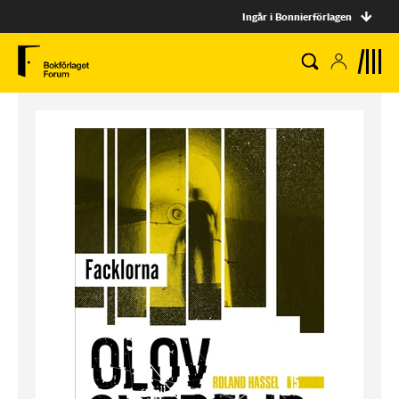
Ingår i Bonnierförlagen