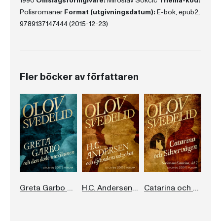
1990
Omslagsformgivare:
Miroslav Sokcic
Thema-kod:
Polisromaner
Format (utgivningsdatum):
E-bok, epub2,
9789137147444 (2015-12-23)
Fler böcker av författaren
Greta Garbo och den döde mexikanen
H.C. Andersen och djävulens advokat
Catarina och Silvervägen