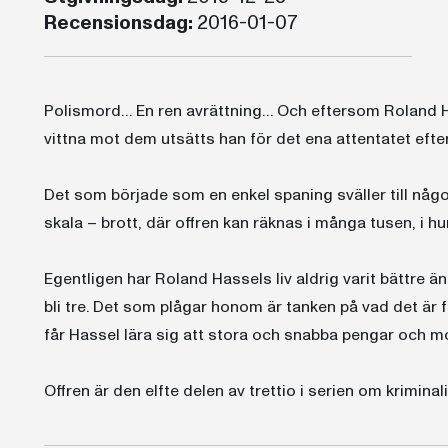
Recensionsdag:
2016-01-07
Polismord… En ren avrättning… Och eftersom Roland 
vittna mot dem utsätts han för det ena attentatet efte
Det som började som en enkel spaning sväller till något
skala – brott, där offren kan räknas i många tusen, i hu
Egentligen har Roland Hassels liv aldrig varit bättre ä
bli tre. Det som plågar honom är tanken på vad det är f
får Hassel lära sig att stora och snabba pengar och mo
Offren är den elfte delen av trettio i serien om krimina