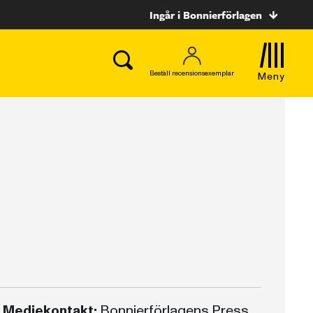
Ingår i Bonnierförlagen
Beställ recensionsexemplar
Meny
Mediekontakt:
Bonnierförlagens Press