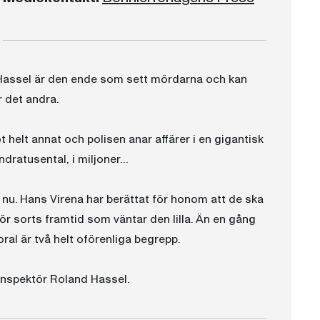
Hassel är den ende som sett mördarna och kan
r det andra.
 helt annat och polisen anar affärer i en gigantisk
ndratusental, i miljoner…
n nu. Hans Virena har berättat för honom att de ska
ör sorts framtid som väntar den lilla. Än en gång
ral är två helt oförenliga begrepp.
linspektör Roland Hassel.