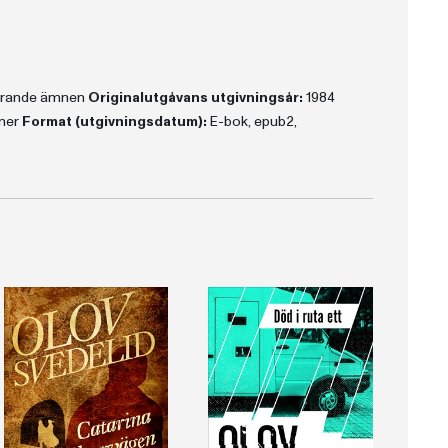
terande ämnen
Originalutgåvans utgivningsår:
1984
ner
Format (utgivningsdatum):
E-bok, epub2,