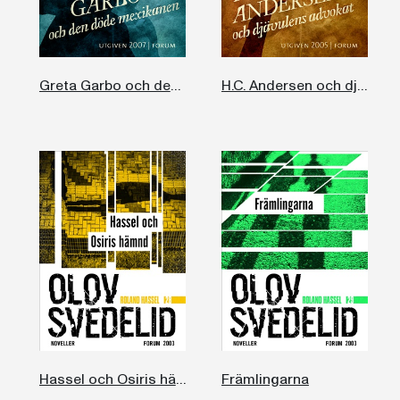
Greta Garbo och den döde mexikanen
H.C. Andersen och djävulens advokat
Hassel och Osiris hämnd
Främlingarna