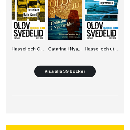
Hassel och Osiris hämnd
Catarina i Nya världen
Hassel och utpressarna
Visa alla 39 böcker