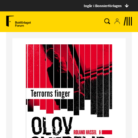
Ingår i Bonnierförlagen