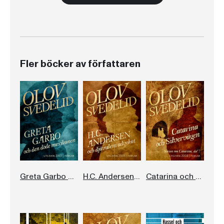
Fler böcker av författaren
Greta Garbo och den döde mexikanen
H.C. Andersen och djävulens advokat
Catarina och Silvervägen