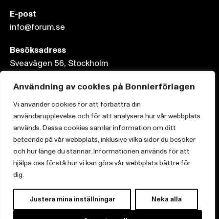
E-post
info@forum.se
Besöksadress
Sveavägen 56, Stockholm
Postadress
Användning av cookies på Bonnierförlagen
Box 3159, 103 63 Stockholm
Vi använder cookies för att förbättra din
användarupplevelse och för att analysera hur vår webbplats
används. Dessa cookies samlar information om ditt
beteende på vår webbplats, inklusive vilka sidor du besöker
Om Bonnierförlagen
och hur länge du stannar. Informationen används för att
hjälpa oss förstå hur vi kan göra vår webbplats bättre för
Cookies
dig.
Integritetspolicy
Justera mina inställningar
Neka alla