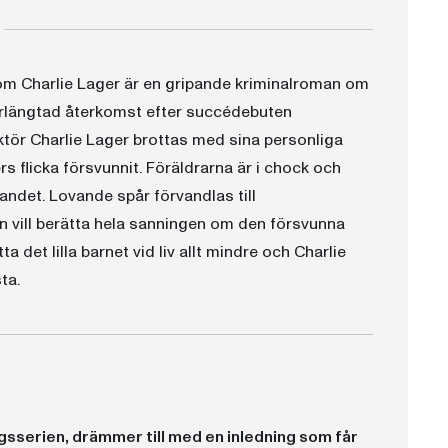
 om Charlie Lager är en gripande kriminalroman om
terlängtad återkomst efter succédebuten
ktör Charlie Lager brottas med sina personliga
s flicka försvunnit. Föräldrarna är i chock och
andet. Lovande spår förvandlas till
n vill berätta hela sanningen om den försvunna
a det lilla barnet vid liv allt mindre och Charlie
ta.
gsserien, drämmer till med en inledning som får