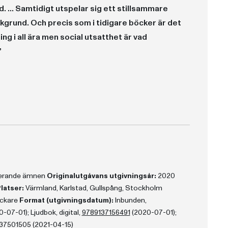
. ... Samtidigt utspelar sig ett stillsammare
kgrund. Och precis som i tidigare böcker är det
ng i all ära men social utsatthet är vad
”
m.”
a om Charlie Lager och man sugs med glädje in i det mörka och välformulerade.”
en fokus ändå ligger på människorna”
dre fokus på döda kroppar. ... desto mer tankeväckande vad gäller det mänskliga psyket.”
aterande ämnen
Originalutgåvans utgivningsår:
2020
latser:
Värmland, Karlstad, Gullspång, Stockholm
ckare
Format (utgivningsdatum):
Inbunden,
07-01); Ljudbok, digital,
9789137156491
(2020-07-01);
37501505 (2021-04-15)