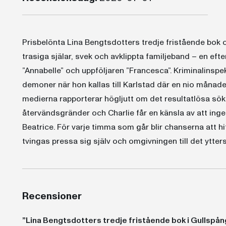
Prisbelönta Lina Bengtsdotters tredje fristående bok
trasiga själar, svek och avklippta familjeband – en ef
”Annabelle” och uppföljaren ”Francesca”. Kriminalinspe
demoner när hon kallas till Karlstad där en nio månader
medierna rapporterar högljutt om det resultatlösa sök
återvändsgränder och Charlie får en känsla av att inge
Beatrice. För varje timma som går blir chanserna att hitt
tvingas pressa sig själv och omgivningen till det ytters
Recensioner
”Lina Bengtsdotters tredje fristående bok i Gullspån