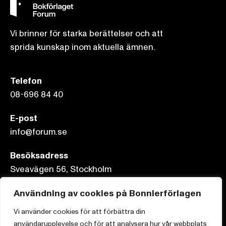
Vi brinner för starka berättelser och att
sprida kunskap inom aktuella ämnen.
Telefon
08-696 84 40
E-post
info@forum.se
Besöksadress
Sveavägen 56, Stockholm
Postadress
Användning av cookies på Bonnierförlagen
Box 3159, 103 63 Stockholm
Vi använder cookies för att förbättra din
användarupplevelse och för att analysera hur vår webbplats