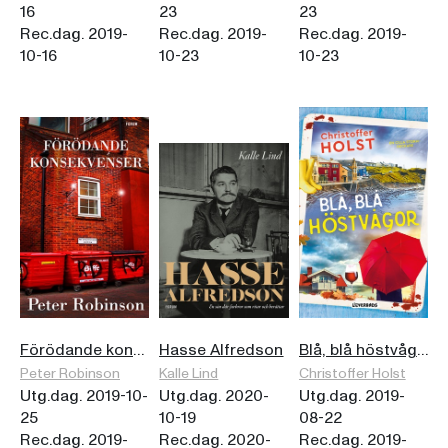
16
23
23
Rec.dag. 2019-
Rec.dag. 2019-
Rec.dag. 2019-
10-16
10-23
10-23
Förödande konsekvenser
Hasse Alfredson
Blå, blå höstvågor
Peter Robinson
Kalle Lind
Christoffer Holst
Utg.dag. 2019-10-
Utg.dag. 2020-
Utg.dag. 2019-
25
10-19
08-22
Rec.dag. 2019-
Rec.dag. 2020-
Rec.dag. 2019-