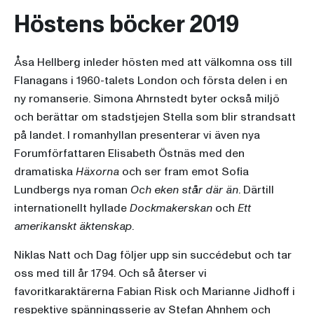
Höstens böcker 2019
Åsa Hellberg inleder hösten med att välkomna oss till
Flanagans i 1960-talets London och första delen i en
ny romanserie. Simona Ahrnstedt byter också miljö
och berättar om stadstjejen Stella som blir strandsatt
på landet. I romanhyllan presenterar vi även nya
Forumförfattaren Elisabeth Östnäs med den
dramatiska
Häxorna
och ser fram emot Sofia
Lundbergs nya roman
Och eken står där än
. Därtill
internationellt hyllade
Dockmakerskan
och
Ett
amerikanskt äktenskap
.
Niklas Natt och Dag följer upp sin succédebut och tar
oss med till år 1794. Och så återser vi
favoritkaraktärerna Fabian Risk och Marianne Jidhoff i
respektive spänningsserie av Stefan Ahnhem och