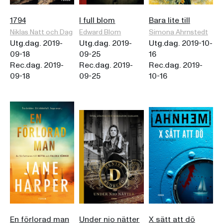
1794
I full blom
Bara lite till
Niklas Natt och Dag
Edward Blom
Simona Ahrnstedt
Utg.dag. 2019-
Utg.dag. 2019-
Utg.dag. 2019-10-
09-18
09-25
16
Rec.dag. 2019-
Rec.dag. 2019-
Rec.dag. 2019-
09-18
09-25
10-16
En förlorad man
Under nio nätter
X sätt att dö