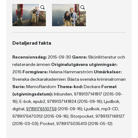
Detaljerad fakta
Recensionsdag:
2015-09-30
Genre:
Skönlitteratur och
relaterande ämnen
Originalutgåvans utgivningsår:
2015
Formgivare:
Helena Hammarström
Utmärkelser:
Svenska deckarakademien: Bästa svenska kriminalroman
Serie:
MemoRandom
Thema-kod:
Deckare
Format
(utgivningsdatum):
Inbunden, 9789137141817 (2015-09-
16); E-bok, epub2, 9789137141824 (2015-09-16); Ljudbok,
digital,
9789176510759
(2015-09-16); Ljudbok, mp3-CD,
9789176470312 (2015-09-16); Storpocket, 9789137149127
(2016-03-03); Pocket, 9789175035413 (2016-05-12)