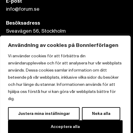
E-post
info@forum.se
Besöksadress
Sveavägen 56, Stockholm
Postadress
Användning av cookies på Bonnierförlagen
Box 3159, 103 63 Stockholm
Vi använder cookies för att förbättra din
användarupplevelse och för att analysera hur vår webbplats
används. Dessa cookies samlar information om ditt
beteende på vår webbplats, inklusive vilka sidor du besöker
Om Bonnierförlagen
och hur länge du stannar. Informationen används för att
hjälpa oss förstå hur vi kan göra vår webbplats bättre för
Cookies
dig.
Integritetspolicy
Justera mina inställningar
Neka alla
Acceptera alla