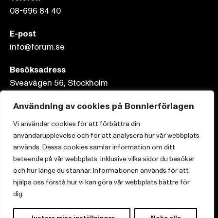
08-696 84 40
E-post
info@forum.se
Besöksadress
Sveavägen 56, Stockholm
Postadress
Användning av cookies på Bonnierförlagen
Box 3159, 103 63 Stockholm
Vi använder cookies för att förbättra din
användarupplevelse och för att analysera hur vår webbplats
används. Dessa cookies samlar information om ditt
beteende på vår webbplats, inklusive vilka sidor du besöker
Om Bonnierförlagen
och hur länge du stannar. Informationen används för att
hjälpa oss förstå hur vi kan göra vår webbplats bättre för
Cookies
dig.
Integritetspolicy