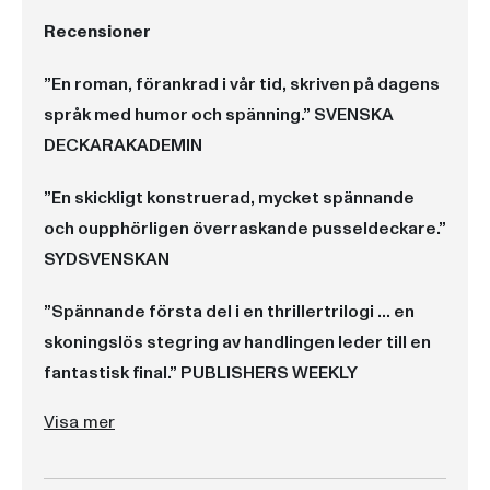
Recensioner
”En roman, förankrad i vår tid, skriven på dagens
språk med humor och spänning.” SVENSKA
DECKARAKADEMIN
”En skickligt konstruerad, mycket spännande
och oupphörligen överraskande pusseldeckare.”
SYDSVENSKAN
”Spännande första del i en thrillertrilogi ... en
skoningslös stegring av handlingen leder till en
fantastisk final.” PUBLISHERS WEEKLY
”En roman, förankrad i vår tid, skriven på dagens språk med humor och spänning.” SVENSKA DECKARAKADEMIN
”En skickligt konstruerad, mycket spännande och oupphörligen överraskande pusseldeckare.” SYDSVENSKAN
”Spännande första del i en thrillertrilogi ... en skoningslös stegring av handlingen leder till en fantastisk final.” PUBLISHERS WEEKLY
Visa mer