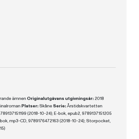
la Motte utnyttjar också, precis som i ’Höstdåd’, naturens alla möjligheter till skräck.”
lig på att skildra naturen och landskapet.”
ten och sätter tonen.”
 ... har språket blivit följsamt och stämningsfullt.”
terande ämnen
Originalutgåvans utgivningsår:
2018
minalroman
Platser:
Skåne
Serie:
Årstidskvartetten
789137151199 (2018-10-24); E-bok, epub2, 9789137151205
dbok, mp3-CD, 9789176472163 (2018-10-24); Storpocket,
15)