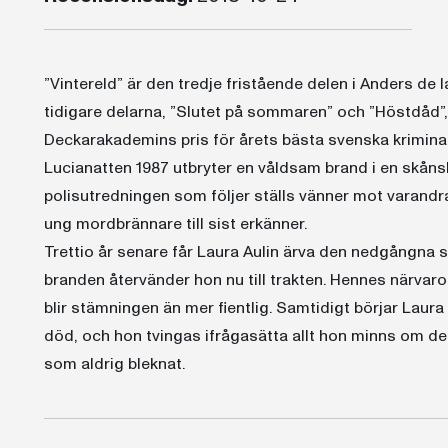
”Vintereld” är den tredje fristående delen i Anders de 
tidigare delarna, ”Slutet på sommaren” och ”Höstdåd”,
Deckarakademins pris för årets bästa svenska krimina
Lucianatten 1987 utbryter en våldsam brand i en skånsk
polisutredningen som följer ställs vänner mot varandra
ung mordbrännare till sist erkänner.
Trettio år senare får Laura Aulin ärva den nedgångna 
branden återvänder hon nu till trakten. Hennes närvaro
blir stämningen än mer fientlig. Samtidigt börjar Laur
död, och hon tvingas ifrågasätta allt hon minns om de
som aldrig bleknat.