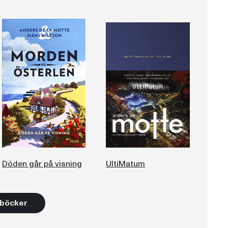
Döden går på visning
UltiMatum
6 böcker