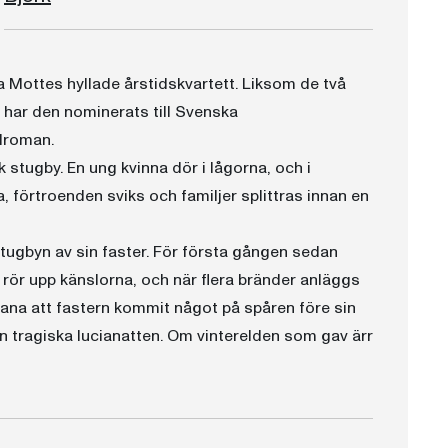
la Mottes hyllade årstidskvartett. Liksom de två
 har den nominerats till Svenska
lroman.
 stugby. En ung kvinna dör i lågorna, och i
, förtroenden sviks och familjer splittras innan en
stugbyn av sin faster. För första gången sedan
 rör upp känslorna, och när flera bränder anläggs
a ana att fastern kommit något på spåren före sin
n tragiska lucianatten. Om vinterelden som gav ärr