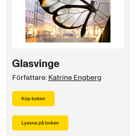
Glasvinge
Författare:
Katrine Engberg
Köp boken
Lyssna på boken