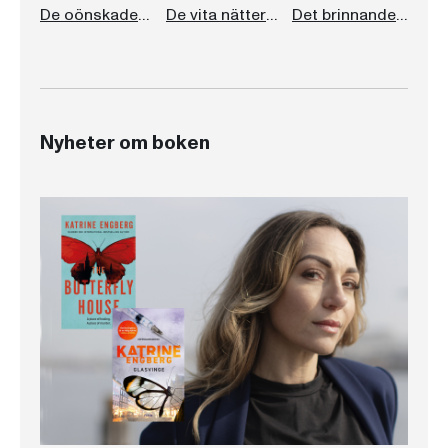
De oönskades paradis
De vita nätterna
Det brinnande bladet
Nyheter om boken