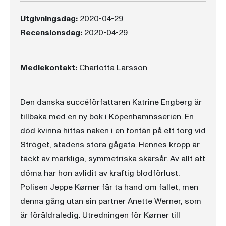
Utgivningsdag:
2020-04-29
Recensionsdag:
2020-04-29
Mediekontakt:
Charlotta Larsson
Den danska succéförfattaren Katrine Engberg är
tillbaka med en ny bok i Köpenhamnsserien. En
död kvinna hittas naken i en fontän på ett torg vid
Ströget, stadens stora gågata. Hennes kropp är
täckt av märkliga, symmetriska skärsår. Av allt att
döma har hon avlidit av kraftig blodförlust.
Polisen Jeppe Kørner får ta hand om fallet, men
denna gång utan sin partner Anette Werner, som
är föräldraledig. Utredningen för Kørner till