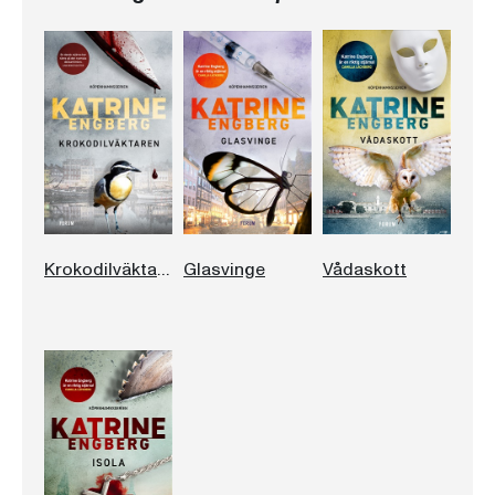
Krokodilväktaren
Glasvinge
Vådaskott