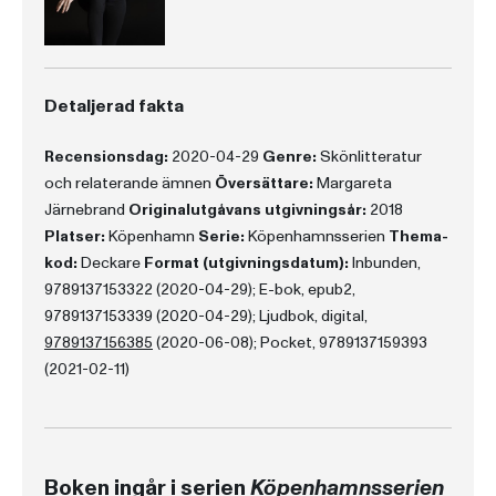
Detaljerad fakta
Recensionsdag:
2020-04-29
Genre:
Skönlitteratur
och relaterande ämnen
Översättare:
Margareta
Järnebrand
Originalutgåvans utgivningsår:
2018
Platser:
Köpenhamn
Serie:
Köpenhamnsserien
Thema-
kod:
Deckare
Format (utgivningsdatum):
Inbunden,
9789137153322 (2020-04-29); E-bok, epub2,
9789137153339 (2020-04-29); Ljudbok, digital,
9789137156385
(2020-06-08); Pocket, 9789137159393
(2021-02-11)
Boken ingår i serien
Köpenhamnsserien