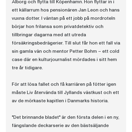
Ålborg och flytta till Köpenhamn. Hon flyttar in i
ett källarrum hos pensionären Jan Leon och hans
vuxna dotter. I väntan på ett jobb på mordroteln
börjar hon frilansa som privatdetektiv och
tillbringar dagarna med att utreda
försäkringsbedrägerier. Till slut får hon ett fall via
sin gamla vän och mentor Petter Bohm – ett cold
case där en kulturjournalist mördades i sitt hem
tre år tidigare.
För att lösa fallet och få karriären på fötter igen
måste Liv återvända till Jyllands västkust och ett
av de mörkaste kapitlen i Danmarks historia.
"Det brinnande bladet" är den första delen i en ny,
fängslande deckarserie av den bästsäljande