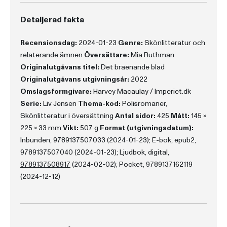
Detaljerad fakta
Recensionsdag:
2024-01-23
Genre:
Skönlitteratur och
relaterande ämnen
Översättare:
Mia Ruthman
Originalutgåvans titel:
Det braenande blad
Originalutgåvans utgivningsår:
2022
Omslagsformgivare:
Harvey Macaulay / Imperiet.dk
Serie:
Liv Jensen
Thema-kod:
Polisromaner,
Skönlitteratur i översättning
Antal sidor:
425
Mått:
145 x
225 x 33 mm
Vikt:
507 g
Format (utgivningsdatum):
Inbunden, 9789137507033 (2024-01-23); E-bok, epub2,
9789137507040 (2024-01-23); Ljudbok, digital,
9789137508917
(2024-02-02); Pocket, 9789137162119
(2024-12-12)