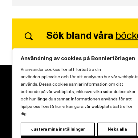
Sök bland våra
böck
Användning av cookies på Bonnierförlagen
Vi använder cookies för att förbättra din
användarupplevelse och för att analysera hur vår webbplat
används. Dessa cookies samlar information om ditt
beteende på vår webbplats, inklusive vilka sidor du besöker
och hur länge du stannar. Informationen används för att
Vi brinner för starka berättelser och att sprida
hjälpa oss förstå hur vi kan göra vår webbplats bättre för
kunskap inom aktuella ämnen.
dig.
Justera mina inställningar
Neka alla