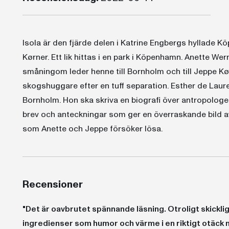
Isola är den fjärde delen i Katrine Engbergs hyllade
Kørner. Ett lik hittas i en park i Köpenhamn. Anette We
småningom leder henne till Bornholm och till Jeppe Kø
skogshuggare efter en tuff separation. Esther de Laur
Bornholm. Hon ska skriva en biografi över antropologe
brev och anteckningar som ger en överraskande bild av
som Anette och Jeppe försöker lösa.
Recensioner
"Det är oavbrutet spännande läsning. Otroligt skicklig
ingredienser som humor och värme i en riktigt otäck 