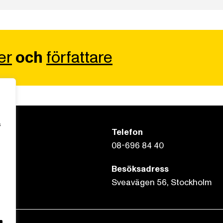
er
och
författare
s
Telefon
08-696 84 40
Besöksadress
Sveavägen 56, Stockholm