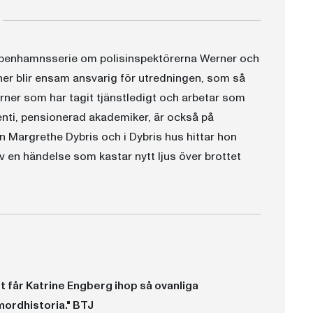
 Köpenhamnsserie om polisinspektörerna Werner och
rner blir ensam ansvarig för utredningen, som så
rner som har tagit tjänstledigt och arbetar som
enti, pensionerad akademiker, är också på
n Margrethe Dybris och i Dybris hus hittar hon
 en händelse som kastar nytt ljus över brottet
t får Katrine Engberg ihop så ovanliga
mordhistoria." BTJ