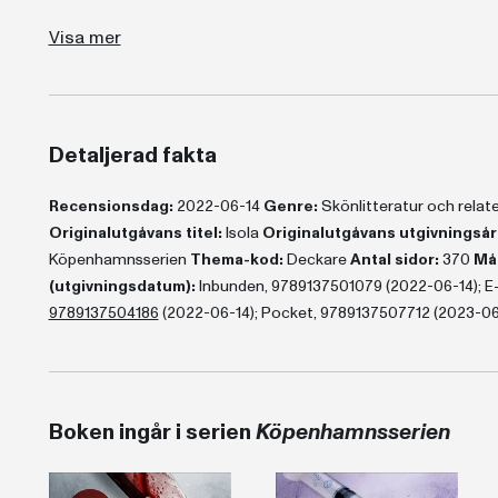
"Det är oavbrutet spännande läsning ... De många förgreningarna väver hon samman till en deckare som passar den läsare som vill ha spänning och en väl berättad historia, utan de för genren vanliga klichéerna." BTJ
"Katrine Engberg är bra: hennes huvudpersoner är ganska vanliga människor som hon lyckas göra trovärdiga ... 
"...här fungerar det novembermörka, ödsliga och blåsiga Bornholm precis lika bra (som Köpenhamn) och bl
Visa mer
Detaljerad fakta
Recensionsdag:
2022-06-14
Genre:
Skönlitteratur och rela
Originalutgåvans titel:
Isola
Originalutgåvans utgivningsår
Köpenhamnsserien
Thema-kod:
Deckare
Antal sidor:
370
Måt
(utgivningsdatum):
Inbunden, 9789137501079 (2022-06-14); E-b
9789137504186
(2022-06-14); Pocket, 9789137507712 (2023-0
Boken ingår i serien
Köpenhamnsserien