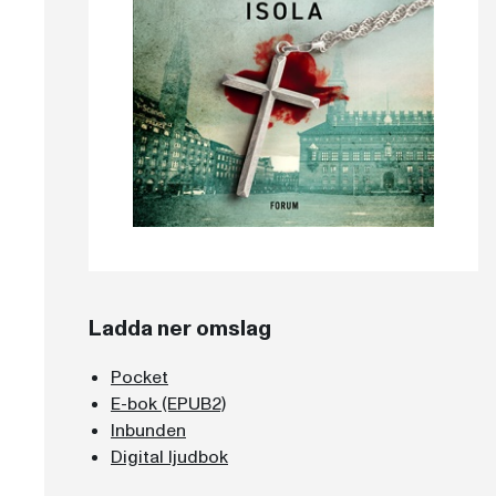
Ladda ner omslag
Pocket
E-bok (EPUB2)
Inbunden
Digital ljudbok