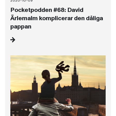
2020-10-09
Pocketpodden #68: David
Ärlemalm komplicerar den dåliga
pappan