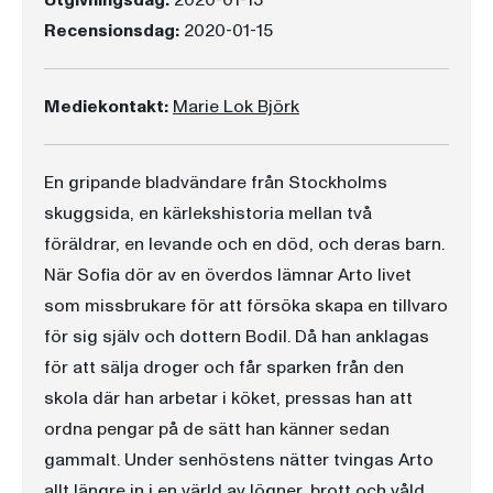
Utgivningsdag:
2020-01-15
Recensionsdag:
2020-01-15
Mediekontakt:
Marie Lok Björk
En gripande bladvändare från Stockholms
skuggsida, en kärlekshistoria mellan två
föräldrar, en levande och en död, och deras barn.
När Sofia dör av en överdos lämnar Arto livet
som missbrukare för att försöka skapa en tillvaro
för sig själv och dottern Bodil. Då han anklagas
för att sälja droger och får sparken från den
skola där han arbetar i köket, pressas han att
ordna pengar på de sätt han känner sedan
gammalt. Under senhöstens nätter tvingas Arto
allt längre in i en värld av lögner, brott och våld