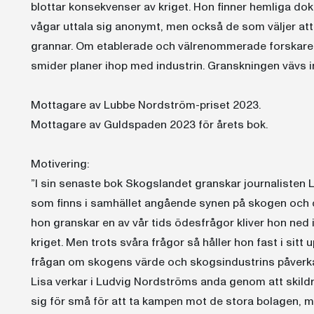
blottar konsekvenser av kriget. Hon finner hemliga 
vågar uttala sig anonymt, men också de som väljer at
grannar. Om etablerade och välrenommerade forska
smider planer ihop med industrin. Granskningen vävs i
Mottagare av Lubbe Nordström-priset 2023.
Mottagare av Guldspaden 2023 för årets bok.
Motivering:
”I sin senaste bok Skogslandet granskar journalisten 
som finns i samhället angående synen på skogen och de
hon granskar en av vår tids ödesfrågor kliver hon ned
kriget. Men trots svåra frågor så håller hon fast i sit
frågan om skogens värde och skogsindustrins påverkan f
Lisa verkar i Ludvig Nordströms anda genom att skild
sig för små för att ta kampen mot de stora bolagen, 