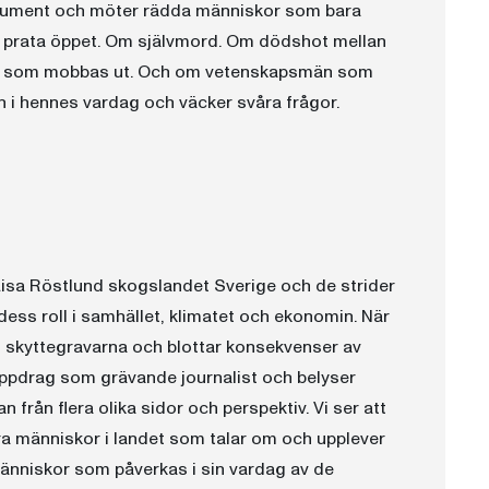
dokument och möter rädda människor som bara
t prata öppet. Om självmord. Om dödshot mellan
re som mobbas ut. Och om vetenskapsmän som
n i hennes vardag och väcker svåra frågor.
Lisa Röstlund skogslandet Sverige och de strider
ss roll i samhället, klimatet och ekonomin. När
 i skyttegravarna och blottar konsekvenser av
t uppdrag som grävande journalist och belyser
rån flera olika sidor och perspektiv. Vi ser att
ra människor i landet som talar om och upplever
människor som påverkas i sin vardag av de