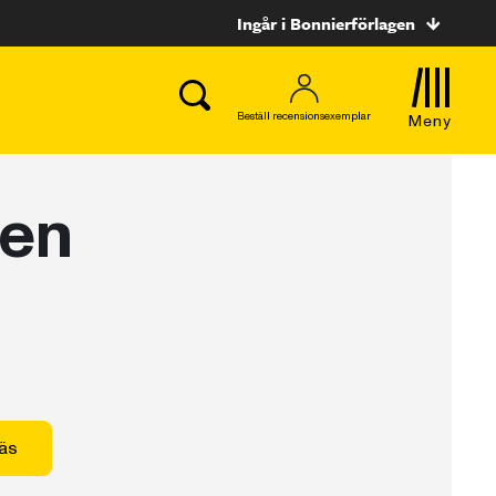
Ingår i Bonnierförlagen
Beställ recensionsexemplar
Meny
 en
äs