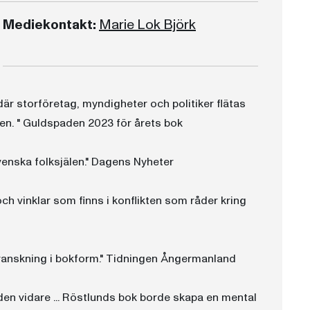
Mediekontakt:
Marie Lok Björk
 där storföretag, myndigheter och politiker flätas
n. " Guldspaden 2023 för årets bok
svenska folksjälen." Dagens Nyheter
och vinklar som finns i konflikten som råder kring
 granskning i bokform." Tidningen Ångermanland
en vidare ... Röstlunds bok borde skapa en mental