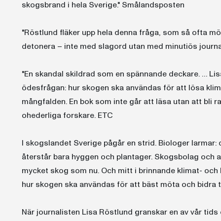
skogsbrand i hela Sverige." Smålandsposten
"Röstlund fläker upp hela denna fråga, som så ofta mör
detonera – inte med slagord utan med minutiös journal
"En skandal skildrad som en spännande deckare. … Lisa 
ödesfrågan: hur skogen ska användas för att lösa klim
mångfalden. En bok som inte går att läsa utan att bli
ohederliga forskare. ETC
I skogslandet Sverige pågår en strid. Biologer larmar: 
återstår bara hyggen och plantager. Skogsbolag och an
mycket skog som nu. Och mitt i brinnande klimat- och
hur skogen ska användas för att bäst möta och bidra til
När journalisten Lisa Röstlund granskar en av vår tids