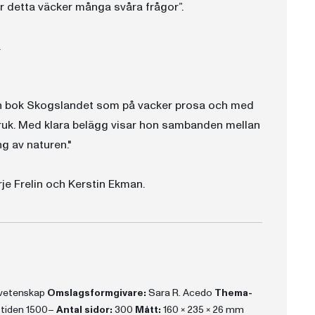
r detta väcker många svåra frågor”.
.
sin bok Skogslandet som på vacker prosa och med
ruk. Med klara belägg visar hon sambanden mellan
g av naturen."
e Frelin och Kerstin Ekman.
urvetenskap
Omslagsformgivare:
Sara R. Acedo
Thema-
a tiden 1500–
Antal sidor:
300
Mått:
160 x 235 x 26 mm