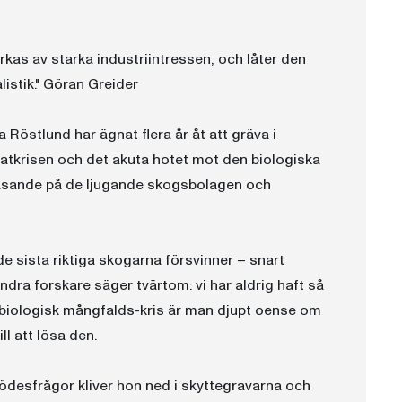
kas av starka industriintressen, och låter den
istik." Göran Greider
Röstlund har ägnat flera år åt att gräva i
atkrisen och det akuta hotet mot den biologiska
 rasande på de ljugande skogsbolagen och
de sista riktiga skogarna försvinner – snart
dra forskare säger tvärtom: vi har aldrig haft så
 biologisk mångfalds-kris är man djupt oense om
l att lösa den.
 ödesfrågor kliver hon ned i skyttegravarna och