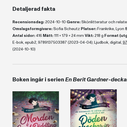
Detaljerad fakta
Recensionsdag:
2024-10-10
Genre:
Skönlitteratur och rela
Omslagsformgivare:
Sofia Scheutz
Platser:
Frankrike, Lyon
S
Antal sidor:
416
Mått:
111 x 179 x 24 mm
Vikt:
218 g
Format (ut
E-bok, epub2, 9789137503387 (2023-04-04); Ljudbok, digital,
9
(2024-10-10)
Boken ingår i serien
En Berit Gardner-decka