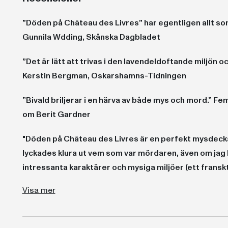
”Döden på Château des Livres” har egentligen allt so
Gunnila Wdding, Skånska Dagbladet
”Det är lätt att trivas i den lavendeldoftande miljön o
Kerstin Bergman, Oskarshamns-Tidningen
”Bivald briljerar i en härva av både mys och mord.” F
om Berit Gardner
"Döden på Château des Livres är en perfekt mysdeck
lyckades klura ut vem som var mördaren, även om jag
intressanta karaktärer och mysiga miljöer (ett fransk
”Det här är något så ovanligt som en svensk författare som skapat en riktigt härlig Morden i Midsomer-historia.” Skånska Dagbladet
”Katarina Bivald skriver lättsamt och medryckande, men ger sig också tiden att teckna karaktärer som känns nyanserade och trovärdiga. Som afternoon tea i bokform – lite så känns den här trevliga lilla pärlan.” Johannas deckarhörna
”Jag kan varmt rekommendera denna härliga mysdeckare som har både en spännande deckargåta, mysiga miljöer och intressanta ka
”Katarina Bivald har skrivit en riktigt bra, smart och klurig deckare för alla sanna bokälskare och anglofiler.” Bibbloagneta
Visa mer