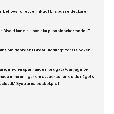
m behövs för ett en riktigt bra pusseldeckare”
ch Bivald kan sin klassiska pusseldeckarmodell.”
emina om ”Morden i Great Diddling”, första boken
are, med en spännande mordgåta (där jag inte
 hade mina aningar om att personen dolde något),
t slott!)." Systrarnaleosbokprat
raktärer.” Systrarna Leos bokprat