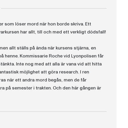
r som löser mord när hon borde skriva. Ett
arkursen har allt, till och med ett verkligt dödsfall!
 men allt ställs på ända när kursens stjärna, en
på henne. Kommissarie Roche vid Lyonpolisen får
nkta. Inte nog med att alla är vana vid att hitta
ntastisk möjlighet att göra research. I ren
rras när ett andra mord begås, men de får
a på semester i trakten. Och den här gången är