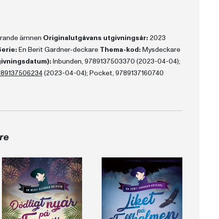
terande ämnen
Originalutgåvans utgivningsår:
2023
erie:
En Berit Gardner-deckare
Thema-kod:
Mysdeckare
givningsdatum):
Inbunden, 9789137503370 (2023-04-04);
789137506234
(2023-04-04); Pocket, 9789137160740
re