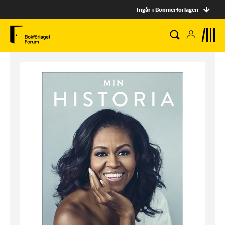
Ingår i Bonnierförlagen