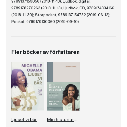
9789137153056 (2018-11-13); Ljudbok, digital,
9789178270262
(2018-11-13); Ljudbok, CD, 9789174334166
(2018-11-30); Storpocket, 9789137154732 (2019-06-12);
Pocket, 9789179130060 (2019-09-10)
Fler böcker av författaren
Ljuset vi bär
Min historia: Dagboken