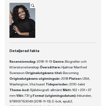
Detaljerad fakta
Recensionsdag:
2018-11-13
Genre:
Biografier och
litteraturvetenskap
Översättare:
Hjalmar Manfred
Svensson
Originalutgåvans titel:
Becoming
Originalutgåvans utgivningsår:
2018
Platser:
USA,
Washington, Vita huset
Tidsperioder:
2010-talet
Thema-kod:
Självbiografi: allmänt
Mått:
162 x 231 x 37
mm
Vikt:
731 g
Format (utgivningsdatum):
Inbunden,
9789137153049 (2018-11-13); E-bok, epub2,