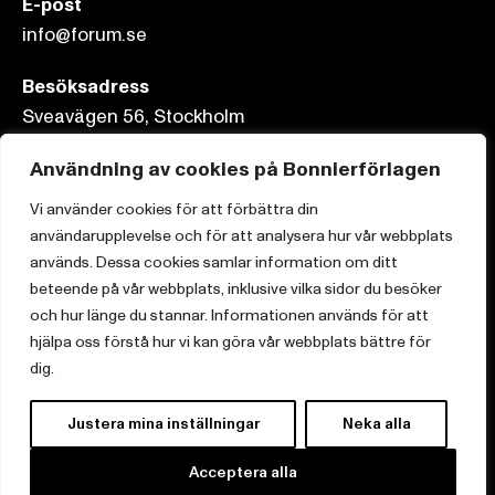
E-post
info@forum.se
Besöksadress
Sveavägen 56, Stockholm
Postadress
Användning av cookies på Bonnierförlagen
Box 3159, 103 63 Stockholm
Vi använder cookies för att förbättra din
användarupplevelse och för att analysera hur vår webbplats
används. Dessa cookies samlar information om ditt
beteende på vår webbplats, inklusive vilka sidor du besöker
Om Bonnierförlagen
och hur länge du stannar. Informationen används för att
hjälpa oss förstå hur vi kan göra vår webbplats bättre för
Cookies
dig.
Integritetspolicy
Justera mina inställningar
Neka alla
Acceptera alla